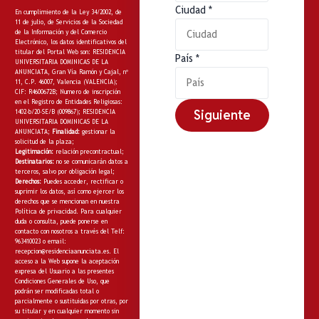
Ciudad
*
En cumplimiento de la Ley 34/2002, de
11 de julio, de Servicios de la Sociedad
de la Información y del Comercio
Electrónico, los datos identificativos del
titular del Portal Web son: RESIDENCIA
País
*
UNIVERSITARIA DOMINICAS DE LA
ANUNCIATA, Gran Vía Ramón y Cajal, nº
11, C.P. 46007, Valencia (VALENCIA);
CIF: R4600672B; Numero de inscripción
en el Registro de Entidades Religiosas:
Siguiente
1402-b/20-SE/B (009867); RESIDENCIA
UNIVERSITARIA DOMINICAS DE LA
ANUNCIATA;
Finalidad:
gestionar la
solicitud de la plaza;
Legitimación:
relación precontractual;
Destinatarios:
no
se comunicarán datos a
terceros, salvo por obligación legal;
Derechos:
Puedes acceder, rectificar o
suprimir los datos, así como ejercer los
derechos que se mencionan en nuestra
Política de privacidad
. Para cualquier
duda o consulta, puede ponerse en
contacto con nosotros a través del Telf:
963410023 o email:
recepcion@residenciaanunciata.es.
El
acceso a la Web supone la aceptación
expresa del Usuario a las presentes
Condiciones Generales de Uso, que
podrán ser modificadas total o
parcialmente o sustituidas por otras, por
su titular y en cualquier momento sin