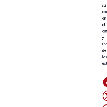
su
ex
en
el
cu
y
fo
de
la
es