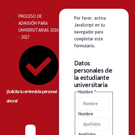
PROCESO DE
Por favor, activa
ADMISIÓN PARA
JavaScript en tu
UNIVERSITARIAS 2026
navegador para
- 2027
completar este
formulario.
Datos
Nombre
personales de
Móvil
la estudiante
Diseño
universitaria
¡Solicita tu entrevista personal
Nombre
*
ahora!
Nombre
Apellidos