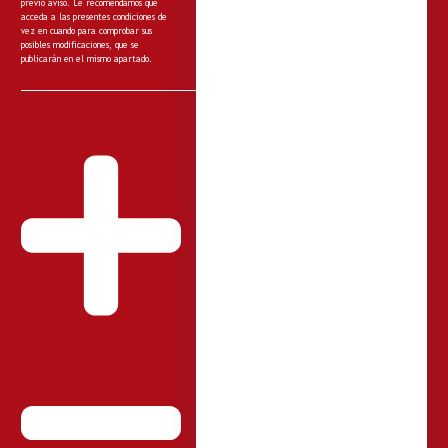
previo aviso. Le recomendamos que
acceda a las presentes condiciones de
vez en cuando para comprobar sus
posibles modificaciones, que se
publicarán en el mismo apartado.