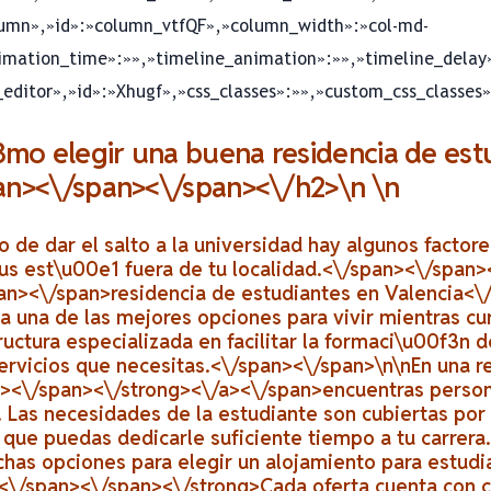
umn»,»id»:»column_vtfQF»,»column_width»:»col-md-
imation_time»:»»,»timeline_animation»:»»,»timeline_delay»
ditor»,»id»:»Xhugf»,»css_classes»:»»,»custom_css_classes»
o elegir una buena residencia de est
an><\/span><\/span><\/h2>\n \n
o de dar el salto a la universidad hay algunos facto
us est\u00e1 fuera de tu localidad.<\/span><\/span
an><\/span>
residencia de estudiantes en Valencia<
 una de las mejores opciones para vivir mientras cur
ructura especializada en facilitar la formaci\u00f3n d
ervicios que necesitas.<\/span><\/span>\n\nEn una
r
an><\/span><\/strong><\/a><\/span>
encuentras person
s. Las necesidades de la estudiante son cubiertas por 
que puedas dedicarle suficiente tiempo a tu carrera
has opciones para elegir un
alojamiento para estud
 <\/span><\/span><\/strong>
Cada oferta cuenta con 