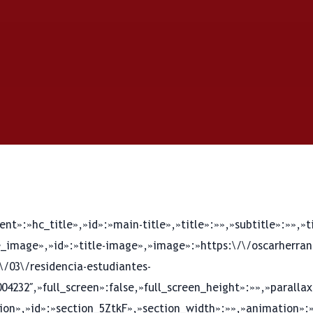
nt»:»hc_title»,»id»:»main-title»,»title»:»»,»subtitle»:»»,»t
_image»,»id»:»title-image»,»image»:»https:\/\/oscarherran
\/03\/residencia-estudiantes-
4232″,»full_screen»:false,»full_screen_height»:»»,»paralla
on»,»id»:»section_5ZtkF»,»section_width»:»»,»animation»:»