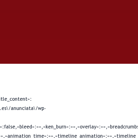
itle_content»:
.es\/anunciata\/wp-
x»:false,»bleed»:»»,»ken_burn»:»»,»overlay»:»»,»breadcrumbs
»,»animation_time»:»»,»timeline_animation»:»»,»timeline_d