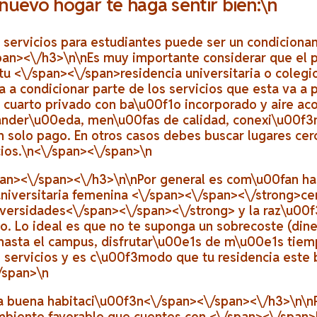
nuevo hogar te haga sentir bien:\n
 servicios para estudiantes puede ser un condicionan
pan><\/h3>\n
\nEs muy importante considerar que el 
tu <\/span><\/span>
residencia universitaria o coleg
a a condicionar parte de los servicios que esta va a
n cuarto privado con ba\u00f1o incorporado y aire ac
ander\u00eda, men\u00fas de calidad, conexi\u00f3n
n solo pago. En otros casos debes buscar lugares ce
cios.\n<\/span><\/span>\n
pan><\/span><\/h3>\n
\nPor general es com\u00fan ha
universitaria femenina <\/span><\/span><\/strong>
ce
iversidades<\/span><\/span><\/strong>
y la raz\u00
do. Lo ideal es que no te suponga un sobrecoste (dine
hasta el campus, disfrutar\u00e1s de m\u00e1s tiempo
s servicios y es c\u00f3modo que tu residencia este 
/span>\n
 buena habitaci\u00f3n<\/span><\/span><\/h3>\n
\n
mbiente favorable que cuentes con <\/span><\/span>