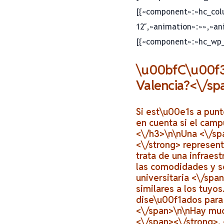
[{«component»:»hc_col
12″,»animation»:»»,»an
[{«component»:»hc_wp_e
\u00bfC\u00f3m
Valencia?<\/sp
Si est\u00e1s a punt
en cuenta si el camp
<\/h3>\n
\nUna <\/sp
<\/strong>
representa
trata de una infraest
las comodidades y s
universitaria <\/sp
similares a los tuyo
dise\u00f1ados para 
<\/span>\n\nHay muc
<\/span><\/strong>
.