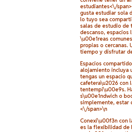
estudiantes<\/span>
gusta estudiar sola d
lo tuyo sea comparti
salas de estudio de 
descanso, espacios l
\u00e1reas comunes 
propias o cercanas. 
tiempo y disfrutar d
Espacios compartid
alojamiento incluya
tengas un espacio q
cafetera\u2026 con l
tentempi\u00e9s. Ha
s\u00e1ndwich o boc
simplemente, estar d
<\/span>\n
Conexi\u00f3n con l
es la flexibilidad d