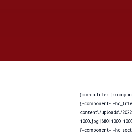
{«main-title»:{«compone
{«component»:»hc_title
content\/uploads\/2022
1000.jpg|680|1000|10000
{«component»:»hc_secti