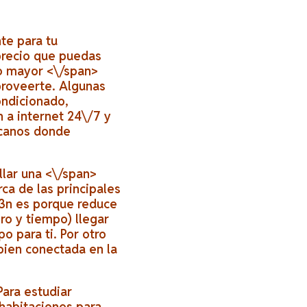
te para tu
precio que puedas
io mayor <\/span>
 proveerte. Algunas
ondicionado,
 a internet 24\/7 y
rcanos donde
llar una <\/span>
rca de las principales
f3n es porque reduce
ro y tiempo) llegar
 para ti. Por otro
bien conectada en la
Para estudiar
habitaciones para