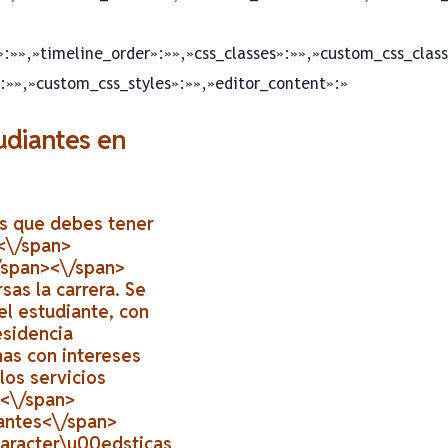
:»»,»timeline_order»:»»,»css_classes»:»»,»custom_css_clas
:»»,»custom_css_styles»:»»,»editor_content»:»
udiantes en
res que debes tener
><\/span>
\/span><\/span>
sas la carrera. Se
el estudiante, con
esidencia
as con intereses
los servicios
.<\/span>
iantes<\/span>
caracter\u00edsticas