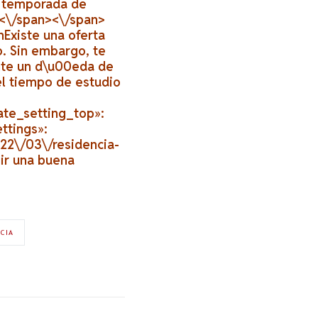
u temporada de
a <\/span><\/span>
nExiste una oferta
. Sin embargo, te
nte un d\u00eda de
el tiempo de estudio
late_setting_top»:
ttings»:
22\/03\/residencia-
ir una buena
NCIA