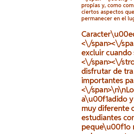
propias y, como comp
ciertos aspectos que
permanecer en el lu
Caracter\u00eds
<\/span><\/spa
excluir cuando
<\/span><\/str
disfrutar de tr
importantes pa
<\/span>\n\nLo
a\u00f1adido y 
muy diferente
estudiantes co
peque\u00f1o r