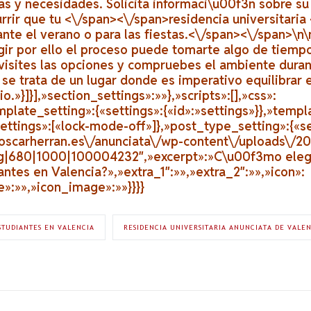
as y necesidades. Solicita informaci\u00f3n sobre s
rrir que tu <\/span><\/span>
residencia universitari
ante el verano o para las fiestas.<\/span><\/span>\n\
ir por ello el proceso puede tomarte algo de tiempo
sites las opciones y compruebes el ambiente dura
 se trata de un lugar donde es imperativo equilibrar 
o.»}]}],»section_settings»:»»},»scripts»:[],»css»:
mplate_setting»:{«settings»:{«id»:»settings»}},»temp
settings»:[«lock-mode-off»]},»post_type_setting»:{«se
/oscarherran.es\/anunciata\/wp-content\/uploads\/20
pg|680|1000|100004232″,»excerpt»:»C\u00f3mo eleg
antes en Valencia?»,»extra_1″:»»,»extra_2″:»»,»icon»:
e»:»»,»icon_image»:»»}}}}
STUDIANTES EN VALENCIA
RESIDENCIA UNIVERSITARIA ANUNCIATA DE VALE