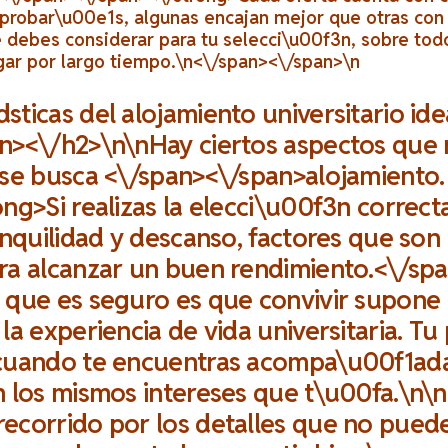
robar\u00e1s, algunas encajan mejor que otras con t
 debes considerar para tu selecci\u00f3n, sobre todo
gar por largo tiempo.\n<\/span><\/span>\n
ticas del alojamiento universitario id
n><\/h2>\n
\nHay ciertos aspectos qu
 se busca <\/span><\/span>
alojamiento.
ong>
Si realizas la elecci\u00f3n correc
anquilidad y descanso, factores que so
ra alcanzar un buen rendimiento.<\/sp
 que es seguro es que convivir supone 
la experiencia de vida universitaria. Tu
 cuando te encuentras acompa\u00f1ad
n los mismos intereses que t\u00fa.\n
ecorrido por los detalles que no puedes