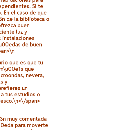
ependientes. Si te
o. En el caso de que
n de la biblioteca o
ofrezca buen
iente luz y
 instalaciones
d\u00edas de buen
pan>\n
ario que es que tu
e m\u00e1s que
croondas, nevera,
s y
refieres un
a tus estudios o
resco.\n<\/span>
f3n muy comentada
\u00eda para moverte