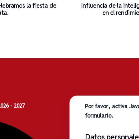
elebramos la fiesta de
Influencia de la intel
ata.
en el rendimie
26 - 2027
Por favor, activa Ja
formulario.
Datos personales
media