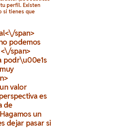
u perfil. Existen
 si tienes que
eal<\/span>
e no podemos
 <\/span>
ta podr\u00e1s
n muy
an>
un valor
 perspectiva es
a de
\nHagamos un
 dejar pasar si