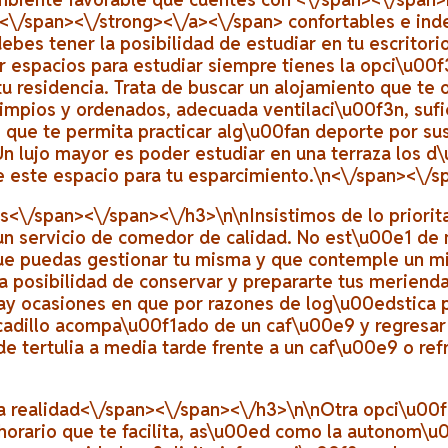
<\/span><\/strong><\/a><\/span>
confortables e ind
ebes tener la posibilidad de estudiar en tu escritori
r espacios para estudiar siempre tienes la opci\u00f3
tu residencia. Trata de buscar un alojamiento que te 
impios y ordenados, adecuada ventilaci\u00f3n, sufic
que te permita practicar alg\u00fan deporte por sus
Un lujo mayor es poder estudiar en una terraza los 
e este espacio para tu esparcimiento.\n<\/span><\/s
os<\/span><\/span><\/h3>\n
\nInsistimos de lo priorit
 un servicio de comedor de calidad. No est\u00e1 d
ue puedas gestionar tu misma y que contemple un mi
a posibilidad de conservar y prepararte tus merienda
y ocasiones en que por razones de log\u00edstica p
adillo acompa\u00f1ado de un caf\u00e9 y regresar 
e tertulia a media tarde frente a un caf\u00e9 o ref
a realidad<\/span><\/span><\/h3>\n
\nOtra opci\u00
e horario que te facilita, as\u00ed como la autonom