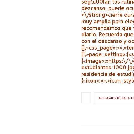
seg\u00fan tus rutin
descanso, puede ocu
<\/strong>
cierre dur
muy amplia para eleg
recomendamos que vi
diario. Recuerda que
con el descanso y oci
[],»css_page»:»»,»te
[],»page_setting»:{«
{«image»:»https:\/\
estudiantes-1000.j
residencia de estudi
{«icon»:»»,»icon_styl
ALOJAMIENTO PARA E