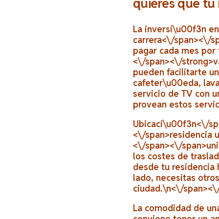
quieres que tu 
La inversi\u00f3n en
carrera<\/span><\/s
pagar cada mes por 
<\/span><\/strong>
v
pueden facilitarte u
cafeter\u00eda, lav
servicio de TV con u
provean estos servi
Ubicaci\u00f3n<\/s
<\/span>
residencia 
<\/span><\/span>
un
los costes de trasla
desde tu residencia 
lado, necesitas otro
ciudad.\n<\/span><\
La comodidad de una
conviene tener un a