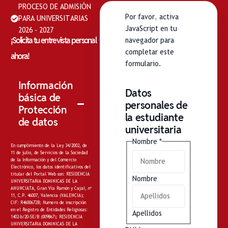
PROCESO DE ADMISIÓN
Por favor, activa
PARA UNIVERSITARIAS
JavaScript en tu
2026 - 2027
¡Solicita tu entrevista personal
navegador para
completar este
ahora!
formulario.
Información
Datos
básica de
personales de
Protección
la estudiante
de datos
universitaria
Nombre
*
En cumplimiento de la Ley 34/2002, de
11 de julio, de Servicios de la Sociedad
de la Información y del Comercio
Electrónico, los datos identificativos del
titular del Portal Web son: RESIDENCIA
Nombre
UNIVERSITARIA DOMINICAS DE LA
ANUNCIATA, Gran Vía Ramón y Cajal, nº
11, C.P. 46007, Valencia (VALENCIA);
CIF: R4600672B; Numero de inscripción
en el Registro de Entidades Religiosas:
Apellidos
1402-b/20-SE/B (009867); RESIDENCIA
UNIVERSITARIA DOMINICAS DE LA