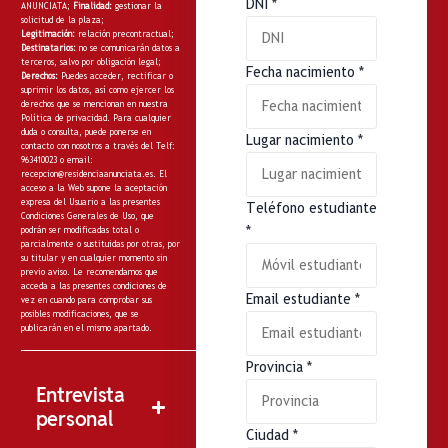
DNI
*
ANUNCIATA;
Finalidad:
gestionar la
solicitud de la plaza;
Legitimación:
relación precontractual;
Destinatarios:
no
se comunicarán datos a
terceros, salvo por obligación legal;
Fecha nacimiento
*
Derechos:
Puedes acceder, rectificar o
suprimir los datos, así como ejercer los
derechos que se mencionan en nuestra
Política de privacidad
. Para cualquier
duda o consulta, puede ponerse en
Lugar nacimiento
*
contacto con nosotros a través del Telf:
963410023 o email:
recepcion@residenciaanunciata.es.
El
acceso a la Web supone la aceptación
expresa del Usuario a las presentes
Teléfono estudiante
Condiciones Generales de Uso, que
*
podrán ser modificadas total o
parcialmente o sustituidas por otras, por
su titular y en cualquier momento sin
previo aviso. Le recomendamos que
acceda a las presentes condiciones de
Email estudiante
*
vez en cuando para comprobar sus
posibles modificaciones, que se
publicarán en el mismo apartado.
Provincia
*
Entrevista
personal
Ciudad
*