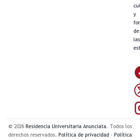
cu
y
fo
de
la
es
© 2026
Residencia Universitaria Anunciata
. Todos los
derechos reservados.
Política de privacidad
·
Política