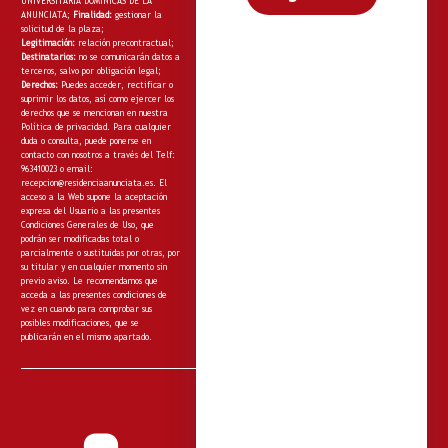
UNIVERSITARIA DOMINICAS DE LA
ANUNCIATA;
Finalidad:
gestionar la
solicitud de la plaza;
Legitimación:
relación precontractual;
Destinatarios:
no
se comunicarán datos a
terceros, salvo por obligación legal;
Derechos:
Puedes acceder, rectificar o
suprimir los datos, así como ejercer los
derechos que se mencionan en nuestra
Política de privacidad
. Para cualquier
duda o consulta, puede ponerse en
contacto con nosotros a través del Telf:
963410023 o email:
recepcion@residenciaanunciata.es.
El
acceso a la Web supone la aceptación
expresa del Usuario a las presentes
Condiciones Generales de Uso, que
podrán ser modificadas total o
parcialmente o sustituidas por otras, por
su titular y en cualquier momento sin
previo aviso. Le recomendamos que
acceda a las presentes condiciones de
vez en cuando para comprobar sus
posibles modificaciones, que se
publicarán en el mismo apartado.