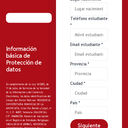
Teléfono estudiante
*
Email estudiante
*
Información
básica de
Protección de
Provincia
*
datos
Ciudad
*
En cumplimiento de la Ley 34/2002, de
11 de julio, de Servicios de la Sociedad
de la Información y del Comercio
Electrónico, los datos identificativos del
titular del Portal Web son: RESIDENCIA
País
*
UNIVERSITARIA DOMINICAS DE LA
ANUNCIATA, Gran Vía Ramón y Cajal, nº
11, C.P. 46007, Valencia (VALENCIA);
CIF: R4600672B; Numero de inscripción
en el Registro de Entidades Religiosas:
Siguiente
1402-b/20-SE/B (009867); RESIDENCIA