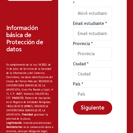
*
Email estudiante
*
Información
básica de
Protección de
Provincia
*
datos
Ciudad
*
En cumplimiento de la Ley 34/2002, de
11 de julio, de Servicios de la Sociedad
de la Información y del Comercio
Electrónico, los datos identificativos del
titular del Portal Web son: RESIDENCIA
País
*
UNIVERSITARIA DOMINICAS DE LA
ANUNCIATA, Gran Vía Ramón y Cajal, nº
11, C.P. 46007, Valencia (VALENCIA);
CIF: R4600672B; Numero de inscripción
en el Registro de Entidades Religiosas:
Siguiente
1402-b/20-SE/B (009867); RESIDENCIA
UNIVERSITARIA DOMINICAS DE LA
ANUNCIATA;
Finalidad:
gestionar la
solicitud de la plaza;
Legitimación:
relación precontractual;
Destinatarios:
no
se comunicarán datos a
terceros, salvo por obligación legal;