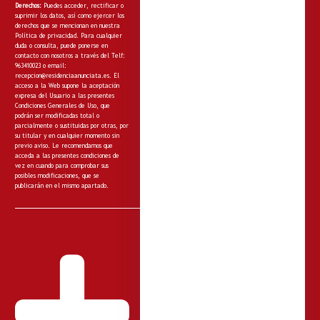
Derechos:
Puedes acceder, rectificar o
suprimir los datos, así como ejercer los
derechos que se mencionan en nuestra
Política de privacidad
. Para cualquier
duda o consulta, puede ponerse en
contacto con nosotros a través del Telf:
963410023 o email:
recepcion@residenciaanunciata.es.
El
acceso a la Web supone la aceptación
expresa del Usuario a las presentes
Condiciones Generales de Uso, que
podrán ser modificadas total o
parcialmente o sustituidas por otras, por
su titular y en cualquier momento sin
previo aviso. Le recomendamos que
acceda a las presentes condiciones de
vez en cuando para comprobar sus
posibles modificaciones, que se
publicarán en el mismo apartado.