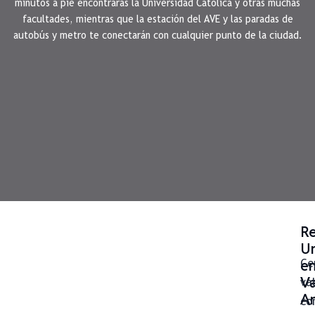
minutos a pie encontrarás la Universidad Católica y otras muchas
facultades, mientras que la estación del AVE y las paradas de
autobús y metro te conectarán con cualquier punto de la ciudad.
Re
Un
e
Ce
Va
va
An
co