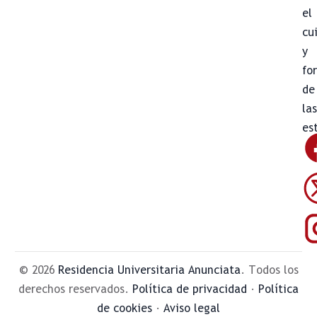
el
cu
y
fo
de
la
es
© 2026
Residencia Universitaria Anunciata
. Todos los
derechos reservados.
Política de privacidad
·
Política
de cookies
·
Aviso legal