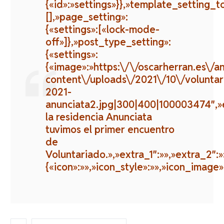
{«id»:»settings»}},»template_setting_t
[],»page_setting»:
{«settings»:[«lock-mode-
off»]},»post_type_setting»:
{«settings»:
{«image»:»https:\/\/oscarherran.es\/a
content\/uploads\/2021\/10\/voluntar
2021-
anunciata2.jpg|300|400|100003474″,»
la residencia Anunciata
tuvimos el primer encuentro
de
Voluntariado.»,»extra_1″:»»,»extra_2″:»
{«icon»:»»,»icon_style»:»»,»icon_image»: