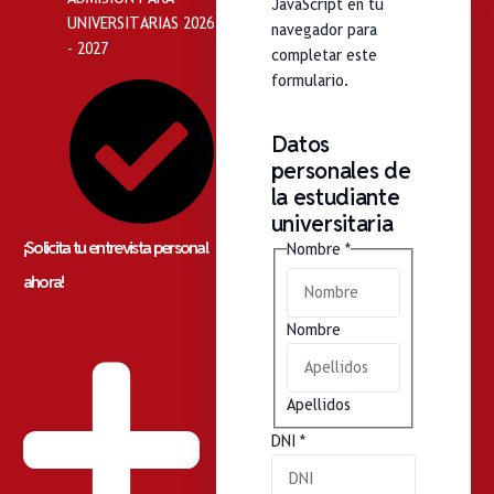
JavaScript en tu
UNIVERSITARIAS 2026
navegador para
- 2027
completar este
formulario.
Datos
personales de
la estudiante
universitaria
¡Solicita tu entrevista personal
Nombre
*
ahora!
Nombre
Apellidos
DNI
*