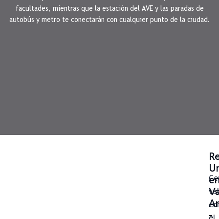
facultades, mientras que la estación del AVE y las paradas de
autobús y metro te conectarán con cualquier punto de la ciudad.
Re
Un
e
Ce
Va
va
An
co
-
el