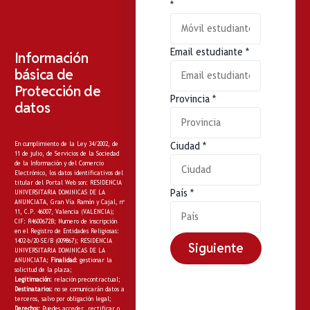
*
Email estudiante
*
Información
básica de
Protección de
Provincia
*
datos
En cumplimiento de la Ley 34/2002, de
Ciudad
*
11 de julio, de Servicios de la Sociedad
de la Información y del Comercio
Electrónico, los datos identificativos del
titular del Portal Web son: RESIDENCIA
País
*
UNIVERSITARIA DOMINICAS DE LA
ANUNCIATA, Gran Vía Ramón y Cajal, nº
11, C.P. 46007, Valencia (VALENCIA);
CIF: R4600672B; Numero de inscripción
en el Registro de Entidades Religiosas:
1402-b/20-SE/B (009867); RESIDENCIA
Siguiente
UNIVERSITARIA DOMINICAS DE LA
ANUNCIATA;
Finalidad:
gestionar la
solicitud de la plaza;
Legitimación:
relación precontractual;
Destinatarios:
no
se comunicarán datos a
terceros, salvo por obligación legal;
Derechos:
Puedes acceder, rectificar o