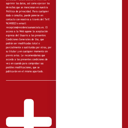
suprimir los datos, así como ejercer los
derechos que se mencionan en nuestra
Política de privacidad
. Para cualquier
duda o consulta, puede ponerse en
contacto con nosotros a través del Telf:
963410023 o email:
recepcion@residenciaanunciata.es.
El
acceso a la Web supone la aceptación
expresa del Usuario a las presentes
Condiciones Generales de Uso, que
podrán ser modificadas total o
parcialmente o sustituidas por otras, por
su titular y en cualquier momento sin
previo aviso. Le recomendamos que
acceda a las presentes condiciones de
vez en cuando para comprobar sus
posibles modificaciones, que se
publicarán en el mismo apartado.