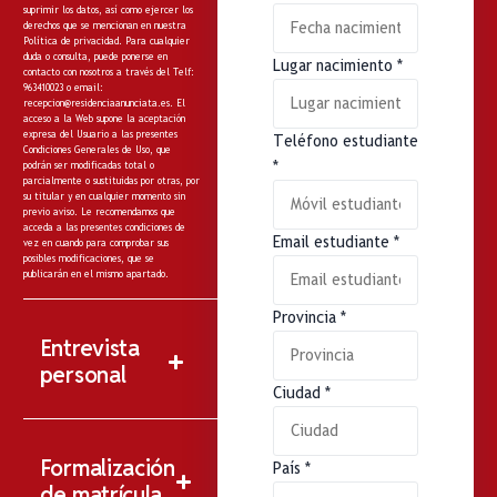
suprimir los datos, así como ejercer los
derechos que se mencionan en nuestra
Política de privacidad
. Para cualquier
duda o consulta, puede ponerse en
Lugar nacimiento
*
contacto con nosotros a través del Telf:
963410023 o email:
recepcion@residenciaanunciata.es.
El
acceso a la Web supone la aceptación
expresa del Usuario a las presentes
Teléfono estudiante
Condiciones Generales de Uso, que
*
podrán ser modificadas total o
parcialmente o sustituidas por otras, por
su titular y en cualquier momento sin
previo aviso. Le recomendamos que
acceda a las presentes condiciones de
Email estudiante
*
vez en cuando para comprobar sus
posibles modificaciones, que se
publicarán en el mismo apartado.
Provincia
*
Entrevista
personal
Ciudad
*
Formalización
País
*
de matrícula