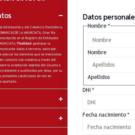
atos
Datos personales
Nombre
*
la Información y del Comercio Electrónico,
A DOMINICAS DE LA ANUNCIATA, Gran Vía
inscripción en el Registro de Entidades
 ANUNCIATA;
Finalidad:
gestionar la
municarán datos a terceros, salvo por
Nombre
omo ejercer los derechos que se mencionan
en contacto con nosotros a través del
one la aceptación expresa del Usuario a
cialmente o sustituidas por otras, por su
Apellidos
s presentes condiciones de vez en
o apartado.
DNI
*
Fecha nacimiento
*