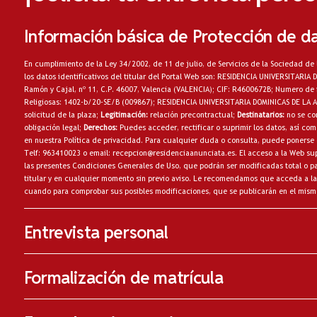
Información básica de Protección de d
En cumplimiento de la Ley 34/2002, de 11 de julio, de Servicios de la Sociedad de 
los datos identificativos del titular del Portal Web son: RESIDENCIA UNIVERSITARI
Ramón y Cajal, nº 11, C.P. 46007, Valencia (VALENCIA); CIF: R4600672B; Numero de 
Religiosas: 1402-b/20-SE/B (009867); RESIDENCIA UNIVERSITARIA DOMINICAS DE LA
solicitud de la plaza;
Legitimación:
relación precontractual;
Destinatarios:
no
se co
obligación legal;
Derechos:
Puedes acceder, rectificar o suprimir los datos, así c
en nuestra
Política de privacidad
. Para cualquier duda o consulta, puede ponerse 
Telf: 963410023 o email:
recepcion@residenciaanunciata.es.
El acceso a la Web sup
las presentes Condiciones Generales de Uso, que podrán ser modificadas total o par
titular y en cualquier momento sin previo aviso. Le recomendamos que acceda a la
cuando para comprobar sus posibles modificaciones, que se publicarán en el mism
Entrevista personal
Formalización de matrícula