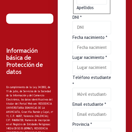
Apellidos
DNI
*
Fecha nacimiento
*
Información
básica de
Lugar nacimiento
*
Protección de
datos
Teléfono estudiante
*
En cumplimiento de la Ley 34/2002, de
11 de julio, de Servicios de la Sociedad
de la Información y del Comercio
Electrónico, los datos identificativos del
Email estudiante
*
titular del Portal Web son: RESIDENCIA
UNIVERSITARIA DOMINICAS DE LA
ANUNCIATA, Gran Vía Ramón y Cajal, nº
11, C.P. 46007, Valencia (VALENCIA);
CIF: R4600672B; Numero de inscripción
Provincia
*
en el Registro de Entidades Religiosas:
1402-b/20-SE/B (009867); RESIDENCIA