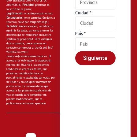
UNIVERSITARIA DOMINICAS DE LA
ANUNCIATA;
Finalidad:
gestionar la
solicitud de la plaza;
Ciudad
*
Legitimación:
relación precontractual;
Destinatarios:
no
se comunicarán datos a
terceros, salvo por obligación legal;
Derechos:
Puedes acceder, rectificar o
suprimir los datos, así como ejercer los
País
*
derechos que se mencionan en nuestra
Política de privacidad
. Para cualquier
duda o consulta, puede ponerse en
contacto con nosotros a través del Telf:
963410023 o email:
Siguiente
recepcion@residenciaanunciata.es.
El
acceso a la Web supone la aceptación
expresa del Usuario a las presentes
Condiciones Generales de Uso, que
podrán ser modificadas total o
parcialmente o sustituidas por otras, por
su titular y en cualquier momento sin
previo aviso. Le recomendamos que
acceda a las presentes condiciones de
vez en cuando para comprobar sus
posibles modificaciones, que se
publicarán en el mismo apartado.