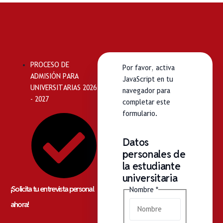
PROCESO DE
Por favor, activa
ADMISIÓN PARA
JavaScript en tu
UNIVERSITARIAS 2026
navegador para
- 2027
completar este
formulario.
Datos
personales de
la estudiante
universitaria
¡Solicita tu entrevista personal
Nombre
*
ahora!