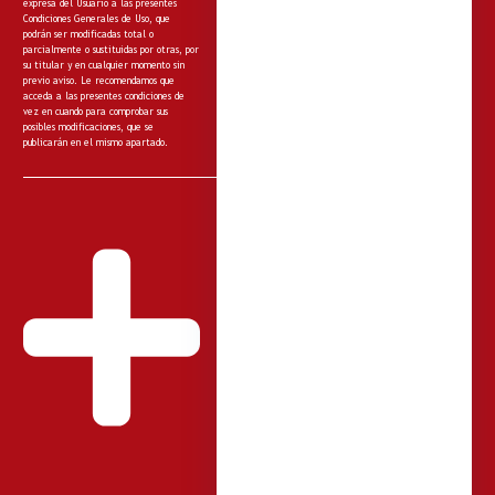
expresa del Usuario a las presentes
Condiciones Generales de Uso, que
podrán ser modificadas total o
parcialmente o sustituidas por otras, por
su titular y en cualquier momento sin
previo aviso. Le recomendamos que
acceda a las presentes condiciones de
vez en cuando para comprobar sus
posibles modificaciones, que se
publicarán en el mismo apartado.