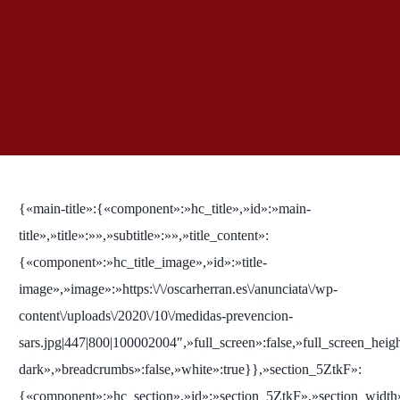
{«main-title»:{«component»:»hc_title»,»id»:»main-
title»,»title»:»»,»subtitle»:»»,»title_content»:
{«component»:»hc_title_image»,»id»:»title-
image»,»image»:»https:\/\/oscarherran.es\/anunciata\/wp-
content\/uploads\/2020\/10\/medidas-prevencion-
sars.jpg|447|800|100002004″,»full_screen»:false,»full_screen_heig
dark»,»breadcrumbs»:false,»white»:true}},»section_5ZtkF»:
{«component»:»hc_section»,»id»:»section_5ZtkF»,»section_width»: