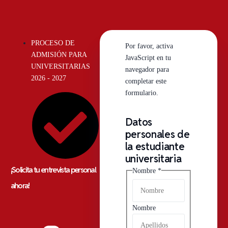
PROCESO DE
Por favor, activa
ADMISIÓN PARA
JavaScript en tu
UNIVERSITARIAS
navegador para
2026 - 2027
completar este
formulario.
Datos
personales de
la estudiante
universitaria
¡Solicita tu entrevista personal
Nombre
*
ahora!
Nombre