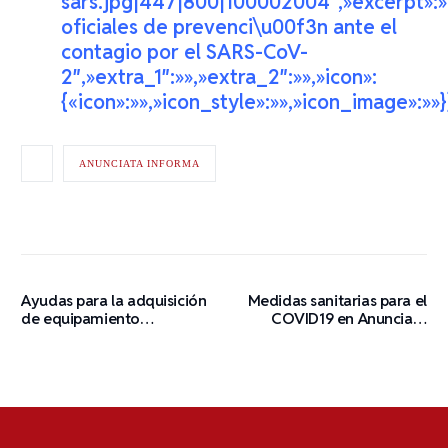
sars.jpg|447|800|100002004″,»excerpt»:
oficiales de prevenci\u00f3n ante el
contagio por el SARS-CoV-
2″,»extra_1″:»»,»extra_2″:»»,»icon»:
{«icon»:»»,»icon_style»:»»,»icon_image»:»»}
ANUNCIATA INFORMA
Ayudas para la adquisición
Medidas sanitarias para el
de equipamiento
COVID19 en Anunciata
informático-tecnológico
Valencia
UV