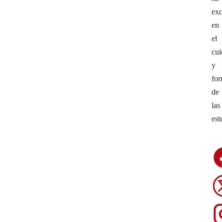
exc
en
el
cu
y
fo
de
las
est