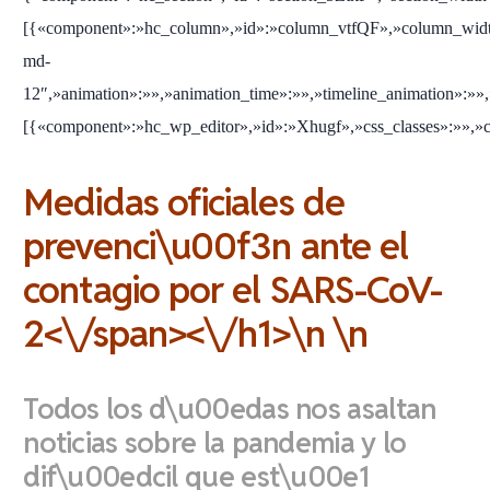
[{«component»:»hc_column»,»id»:»column_vtfQF»,»column_widt
md-
12″,»animation»:»»,»animation_time»:»»,»timeline_animation»:»»,
[{«component»:»hc_wp_editor»,»id»:»Xhugf»,»css_classes»:»»,»cu
Medidas oficiales de
prevenci\u00f3n ante el
contagio por el SARS-CoV-
2<\/span><\/h1>\n \n
Todos los d\u00edas nos asaltan
noticias sobre la pandemia y lo
dif\u00edcil que est\u00e1