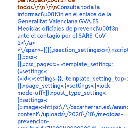
participaci\u00f3n de
todos.\n\n \n\n
Consulta toda la
informaci\u00f3n en el enlace de la
Generalitat Valenciana GVA.ES
Medidas oficiales de prevenci\u00f3n
ante el contagio por el SARS-CoV-
2<\/a>
<\/span>«}]}],»section_settings»:»»},»scrip
[],»css»:
[],»css_page»:»»,»template_setting»:
{«settings»:
{«id»:»settings»}},»template_setting_top»
[],»page_setting»:{«settings»:[«lock-
mode-off»]},»post_type_setting»:
{«settings»:
{«image»:»https:\/\/oscarherran.es\/anun
content\/uploads\/2020\/10\/medidas-
prevencion-