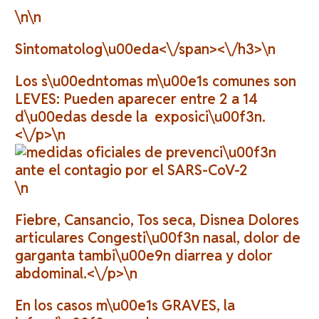
\n\n
Sintomatolog\u00eda<\/span><\/h3>\n
Los s\u00edntomas m\u00e1s comunes son
LEVES: Pueden aparecer entre 2 a 14
d\u00edas desde la exposici\u00f3n.
<\/p>\n
\n
Fiebre, Cansancio, Tos seca, Disnea Dolores
articulares Congesti\u00f3n nasal, dolor de
garganta tambi\u00e9n diarrea y dolor
abdominal.<\/p>\n
En los casos m\u00e1s GRAVES, la