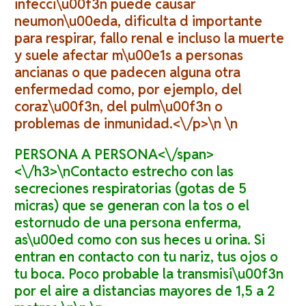
infecci\u00f3n puede causar
neumon\u00eda, dificulta d importante
para respirar, fallo renal e incluso la muerte
y suele afectar m\u00e1s a personas
ancianas o que padecen alguna otra
enfermedad como, por ejemplo, del
coraz\u00f3n, del pulm\u00f3n o
problemas de inmunidad.<\/p>\n \n
PERSONA A PERSONA<\/span>
<\/h3>\nContacto estrecho con las
secreciones respiratorias (gotas de 5
micras) que se generan con la tos o el
estornudo de una persona enferma,
as\u00ed como con sus heces u orina. Si
entran en contacto con tu nariz, tus ojos o
tu boca. Poco probable la transmisi\u00f3n
por el aire a distancias mayores de 1,5 a 2