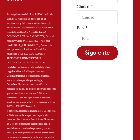
Ciudad
*
En cumplimiento de la Ley 34/2002, de 11 de
julio, de Servicios de la Sociedad de la
Información y del Comercio Electrónico, los
País
*
datos identificativos del titular del Portal Web
son: RESIDENCIA UNIVERSITARIA
DOMINICAS DE LA ANUNCIATA, Gran Vía
Ramón y Cajal, nº 11, C.P. 46007, Valencia
(VALENCIA); CIF: R4600672B; Numero de
inscripción en el Registro de Entidades
Siguiente
Religiosas: 1402-b/20-SE/B (009867);
RESIDENCIA UNIVERSITARIA
DOMINICAS DE LA ANUNCIATA;
Finalidad:
gestionar la solicitud de la plaza;
Legitimación:
relación precontractual;
Destinatarios:
no
se comunicarán datos a
terceros, salvo por obligación legal;
Derechos:
Puedes acceder, rectificar o
suprimir los datos, así como ejercer los derechos
que se mencionan en nuestra
Política de
privacidad
. Para cualquier duda o consulta,
puede ponerse en contacto con nosotros a través
del Telf: 963410023 o email:
recepcion@residenciaanunciata.es.
El acceso a
la Web supone la aceptación expresa del
Usuario a las presentes Condiciones Generales
de Uso, que podrán ser modificadas total o
parcialmente o sustituidas por otras, por su
titular y en cualquier momento sin previo aviso.
Le recomendamos que acceda a las presentes