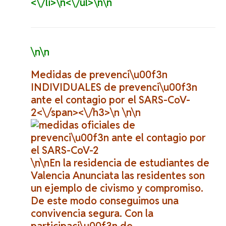
<\/li>\n<\/ul>\n\n
\n\n
Medidas de prevenci\u00f3n
INDIVIDUALES de prevenci\u00f3n
ante el contagio por el SARS-CoV-
2<\/span><\/h3>\n \n\n
\n\nEn la residencia de estudiantes de
Valencia Anunciata las residentes son
un ejemplo de civismo y compromiso.
De este modo conseguimos una
convivencia segura. Con la