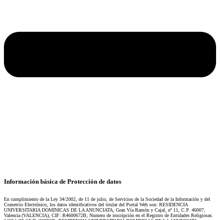
Información básica de Protección de datos
En cumplimiento de la Ley 34/2002, de 11 de julio, de Servicios de la Sociedad de la Información y del
Comercio Electrónico, los datos identificativos del titular del Portal Web son: RESIDENCIA
UNIVERSITARIA DOMINICAS DE LA ANUNCIATA, Gran Vía Ramón y Cajal, nº 11, C.P. 46007,
Valencia (VALENCIA); CIF: R4600672B; Numero de inscripción en el Registro de Entidades Religiosas: