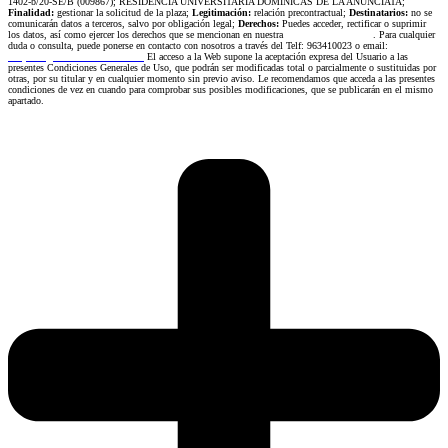
1402-b/20-SE/B (009867); RESIDENCIA UNIVERSITARIA DOMINICAS DE LA ANUNCIATA;
Finalidad:
gestionar la solicitud de la plaza;
Legitimación:
relación precontractual;
Destinatarios:
no
se
comunicarán datos a terceros, salvo por obligación legal;
Derechos:
Puedes acceder, rectificar o suprimir
los datos, así como ejercer los derechos que se mencionan en nuestra
Política de privacidad
. Para cualquier
duda o consulta, puede ponerse en contacto con nosotros a través del Telf: 963410023 o email:
recepcion@residenciaanunciata.es.
El acceso a la Web supone la aceptación expresa del Usuario a las
presentes Condiciones Generales de Uso, que podrán ser modificadas total o parcialmente o sustituidas por
otras, por su titular y en cualquier momento sin previo aviso. Le recomendamos que acceda a las presentes
condiciones de vez en cuando para comprobar sus posibles modificaciones, que se publicarán en el mismo
apartado.