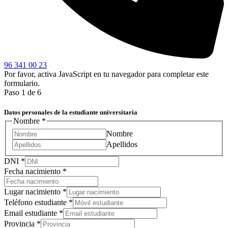
96 341 00 23
Por favor, activa JavaScript en tu navegador para completar este
formulario.
Paso
1
de 6
Datos personales de la estudiante universitaria
Nombre
*
Nombre
Apellidos
Ciudad
DNI
*
alguna
Fecha nacimiento
*
Diseño
Lugar nacimiento
*
Teléfono estudiante
*
Email estudiante
*
Provincia
*