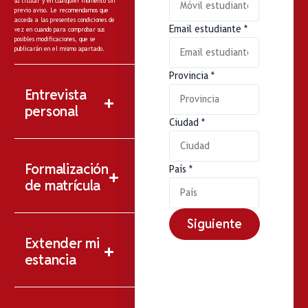
su titular y en cualquier momento sin
previo aviso. Le recomendamos que
acceda a las presentes condiciones de
Email estudiante
*
vez en cuando para comprobar sus
posibles modificaciones, que se
publicarán en el mismo apartado.
Provincia
*
Entrevista
personal
Ciudad
*
Formalización
País
*
de matrícula
Siguiente
Extender mi
estancia