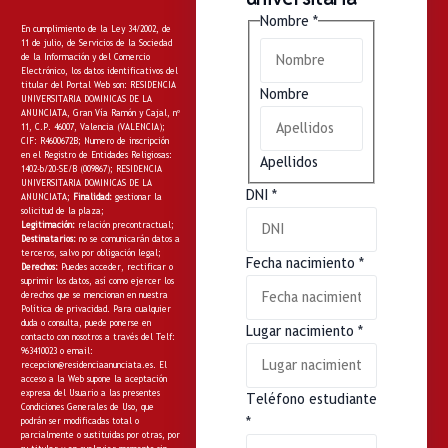
Nombre
*
En cumplimiento de la Ley 34/2002, de
11 de julio, de Servicios de la Sociedad
de la Información y del Comercio
Electrónico, los datos identificativos del
titular del Portal Web son: RESIDENCIA
Nombre
UNIVERSITARIA DOMINICAS DE LA
ANUNCIATA, Gran Vía Ramón y Cajal, nº
11, C.P. 46007, Valencia (VALENCIA);
CIF: R4600672B; Numero de inscripción
en el Registro de Entidades Religiosas:
Apellidos
1402-b/20-SE/B (009867); RESIDENCIA
UNIVERSITARIA DOMINICAS DE LA
DNI
*
ANUNCIATA;
Finalidad:
gestionar la
solicitud de la plaza;
Legitimación:
relación precontractual;
Destinatarios:
no
se comunicarán datos a
terceros, salvo por obligación legal;
Fecha nacimiento
*
Derechos:
Puedes acceder, rectificar o
suprimir los datos, así como ejercer los
derechos que se mencionan en nuestra
Política de privacidad
. Para cualquier
duda o consulta, puede ponerse en
Lugar nacimiento
*
contacto con nosotros a través del Telf:
963410023 o email:
recepcion@residenciaanunciata.es.
El
acceso a la Web supone la aceptación
expresa del Usuario a las presentes
Teléfono estudiante
Condiciones Generales de Uso, que
*
podrán ser modificadas total o
parcialmente o sustituidas por otras, por