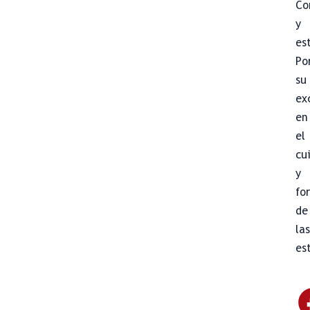
Co
y
es
Po
su
ex
en
el
cu
y
fo
de
la
es