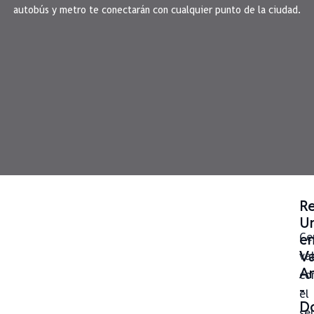
autobús y metro te conectarán con cualquier punto de la ciudad.
Re
Un
e
Ce
Va
va
An
co
-
el
Do
se