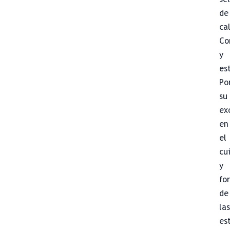
de
ca
Co
y
es
Po
su
ex
en
el
cu
y
fo
de
la
es