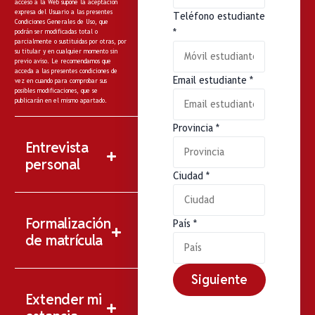
acceso a la Web supone la aceptación
expresa del Usuario a las presentes
Teléfono estudiante
Condiciones Generales de Uso, que
*
podrán ser modificadas total o
parcialmente o sustituidas por otras, por
su titular y en cualquier momento sin
previo aviso. Le recomendamos que
acceda a las presentes condiciones de
Email estudiante
*
vez en cuando para comprobar sus
posibles modificaciones, que se
publicarán en el mismo apartado.
Provincia
*
Entrevista
personal
Ciudad
*
Formalización
País
*
de matrícula
Siguiente
Extender mi