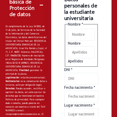
básica de
personales de
Protección
la estudiante
de datos
universitaria
Nombre
*
En cumplimiento de la Ley 34/2002, de
11 de julio, de Servicios de la Sociedad
de la Información y del Comercio
Electrónico, los datos identificativos del
titular del Portal Web son: RESIDENCIA
Nombre
UNIVERSITARIA DOMINICAS DE LA
ANUNCIATA, Gran Vía Ramón y Cajal, nº
11, C.P. 46007, Valencia (VALENCIA);
CIF: R4600672B; Numero de inscripción
en el Registro de Entidades Religiosas:
Apellidos
1402-b/20-SE/B (009867); RESIDENCIA
UNIVERSITARIA DOMINICAS DE LA
DNI
*
ANUNCIATA;
Finalidad:
gestionar la
solicitud de la plaza;
Legitimación:
relación precontractual;
Destinatarios:
no
se comunicarán datos a
terceros, salvo por obligación legal;
Fecha nacimiento
*
Derechos:
Puedes acceder, rectificar o
suprimir los datos, así como ejercer los
derechos que se mencionan en nuestra
Política de privacidad
. Para cualquier
duda o consulta, puede ponerse en
Lugar nacimiento
*
contacto con nosotros a través del Telf:
963410023 o email:
recepcion@residenciaanunciata.es.
El