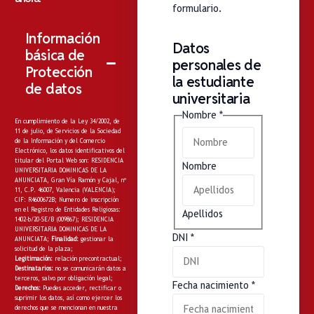
formulario.
Información
Datos
básica de
personales de
Protección
la estudiante
de datos
universitaria
Nombre
*
En cumplimiento de la Ley 34/2002, de
11 de julio, de Servicios de la Sociedad
de la Información y del Comercio
Electrónico, los datos identificativos del
titular del Portal Web son: RESIDENCIA
Nombre
UNIVERSITARIA DOMINICAS DE LA
ANUNCIATA, Gran Vía Ramón y Cajal, nº
11, C.P. 46007, Valencia (VALENCIA);
CIF: R4600672B; Numero de inscripción
en el Registro de Entidades Religiosas:
Apellidos
1402-b/20-SE/B (009867); RESIDENCIA
UNIVERSITARIA DOMINICAS DE LA
DNI
*
ANUNCIATA;
Finalidad:
gestionar la
solicitud de la plaza;
Legitimación:
relación precontractual;
Destinatarios:
no
se comunicarán datos a
terceros, salvo por obligación legal;
Fecha nacimiento
*
Derechos:
Puedes acceder, rectificar o
suprimir los datos, así como ejercer los
derechos que se mencionan en nuestra