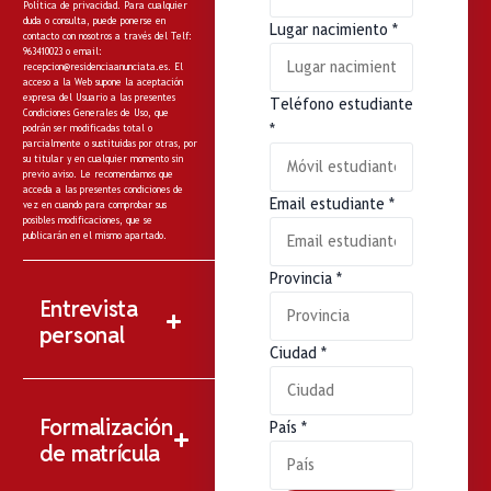
Política de privacidad
. Para cualquier
duda o consulta, puede ponerse en
Lugar nacimiento
*
contacto con nosotros a través del Telf:
963410023 o email:
recepcion@residenciaanunciata.es.
El
acceso a la Web supone la aceptación
expresa del Usuario a las presentes
Teléfono estudiante
Condiciones Generales de Uso, que
*
podrán ser modificadas total o
parcialmente o sustituidas por otras, por
su titular y en cualquier momento sin
previo aviso. Le recomendamos que
acceda a las presentes condiciones de
Email estudiante
*
vez en cuando para comprobar sus
posibles modificaciones, que se
publicarán en el mismo apartado.
Provincia
*
Entrevista
personal
Ciudad
*
Formalización
País
*
de matrícula