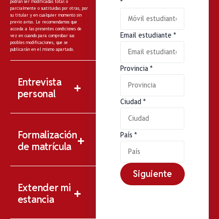
*
podrán ser modificadas total o
parcialmente o sustituidas por otras, por
su titular y en cualquier momento sin
previo aviso. Le recomendamos que
acceda a las presentes condiciones de
Email estudiante
*
vez en cuando para comprobar sus
posibles modificaciones, que se
publicarán en el mismo apartado.
Provincia
*
Entrevista
personal
Ciudad
*
Formalización
País
*
de matrícula
Siguiente
Extender mi
estancia