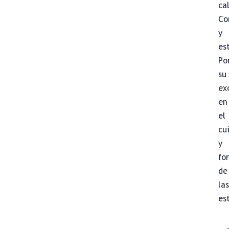
ca
Co
y
es
Po
su
ex
en
el
cu
y
fo
de
la
es