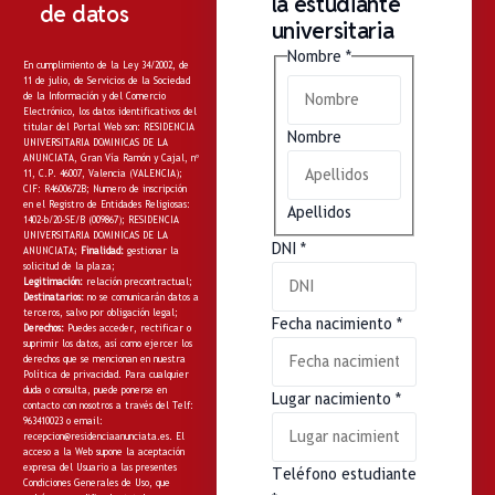
la estudiante
de datos
universitaria
Nombre
*
En cumplimiento de la Ley 34/2002, de
11 de julio, de Servicios de la Sociedad
de la Información y del Comercio
Electrónico, los datos identificativos del
titular del Portal Web son: RESIDENCIA
Nombre
UNIVERSITARIA DOMINICAS DE LA
ANUNCIATA, Gran Vía Ramón y Cajal, nº
11, C.P. 46007, Valencia (VALENCIA);
CIF: R4600672B; Numero de inscripción
en el Registro de Entidades Religiosas:
Apellidos
1402-b/20-SE/B (009867); RESIDENCIA
UNIVERSITARIA DOMINICAS DE LA
DNI
*
ANUNCIATA;
Finalidad:
gestionar la
solicitud de la plaza;
Legitimación:
relación precontractual;
Destinatarios:
no
se comunicarán datos a
terceros, salvo por obligación legal;
Fecha nacimiento
*
Derechos:
Puedes acceder, rectificar o
suprimir los datos, así como ejercer los
derechos que se mencionan en nuestra
Política de privacidad
. Para cualquier
duda o consulta, puede ponerse en
Lugar nacimiento
*
contacto con nosotros a través del Telf:
963410023 o email:
recepcion@residenciaanunciata.es.
El
acceso a la Web supone la aceptación
expresa del Usuario a las presentes
Teléfono estudiante
Condiciones Generales de Uso, que