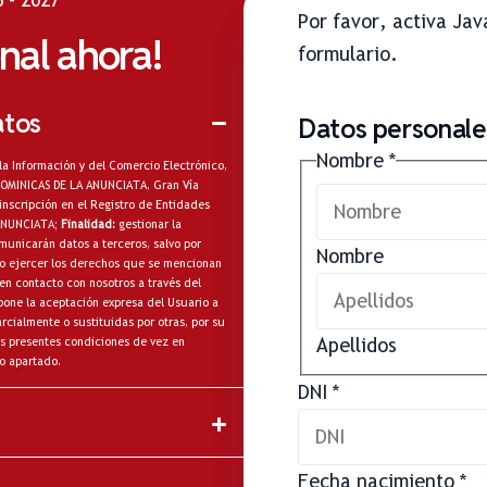
Por favor, activa Ja
onal ahora!
formulario.
atos
Datos personales
Nombre
*
la Información y del Comercio Electrónico,
A DOMINICAS DE LA ANUNCIATA, Gran Vía
inscripción en el Registro de Entidades
 ANUNCIATA;
Finalidad:
gestionar la
municarán datos a terceros, salvo por
Nombre
omo ejercer los derechos que se mencionan
en contacto con nosotros a través del
one la aceptación expresa del Usuario a
cialmente o sustituidas por otras, por su
Apellidos
s presentes condiciones de vez en
o apartado.
DNI
*
Fecha nacimiento
*