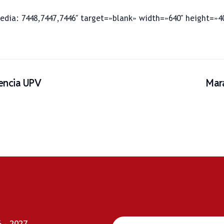
edia: 7448,7447,7446″ target=»blank» width=»640″ height=»4
encia UPV
Mar
 - 2027