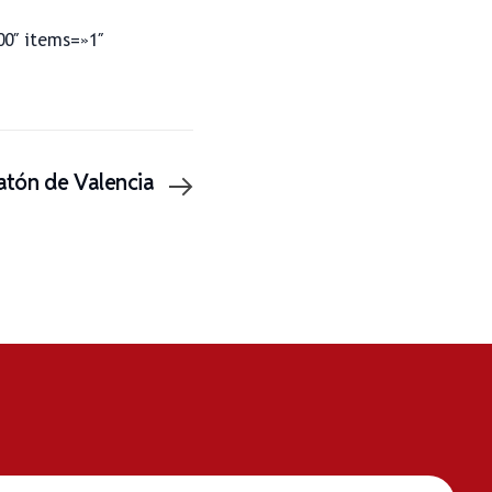
00″ items=»1″
atón de Valencia