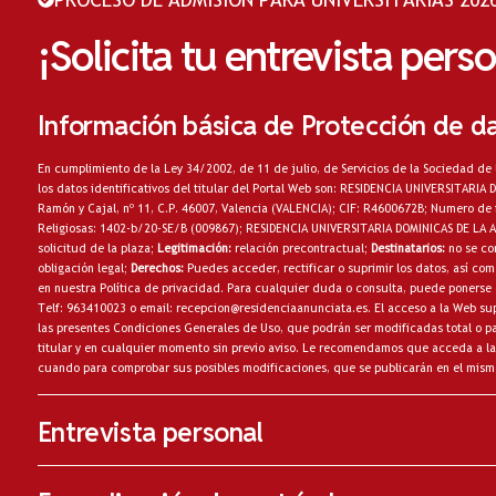
¡Solicita tu entrevista pers
Información básica de Protección de d
En cumplimiento de la Ley 34/2002, de 11 de julio, de Servicios de la Sociedad de 
los datos identificativos del titular del Portal Web son: RESIDENCIA UNIVERSITARI
Ramón y Cajal, nº 11, C.P. 46007, Valencia (VALENCIA); CIF: R4600672B; Numero de 
Religiosas: 1402-b/20-SE/B (009867); RESIDENCIA UNIVERSITARIA DOMINICAS DE LA
solicitud de la plaza;
Legitimación:
relación precontractual;
Destinatarios:
no
se co
obligación legal;
Derechos:
Puedes acceder, rectificar o suprimir los datos, así c
en nuestra
Política de privacidad
. Para cualquier duda o consulta, puede ponerse 
Telf: 963410023 o email:
recepcion@residenciaanunciata.es.
El acceso a la Web sup
las presentes Condiciones Generales de Uso, que podrán ser modificadas total o par
titular y en cualquier momento sin previo aviso. Le recomendamos que acceda a la
cuando para comprobar sus posibles modificaciones, que se publicarán en el mism
Entrevista personal