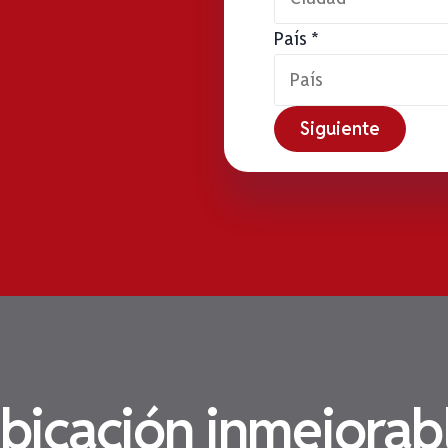
País
*
Siguiente
bicación inmejorab