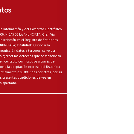
atos
la Información y del Comercio Electrónico,
A DOMINICAS DE LA ANUNCIATA, Gran Vía
inscripción en el Registro de Entidades
 ANUNCIATA;
Finalidad:
gestionar la
municarán datos a terceros, salvo por
omo ejercer los derechos que se mencionan
en contacto con nosotros a través del
one la aceptación expresa del Usuario a
cialmente o sustituidas por otras, por su
s presentes condiciones de vez en
o apartado.