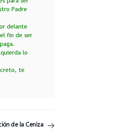
es para ser
stro Padre
or delante
el fin de ser
 paga.
quierda lo
creto, te
ión de la Ceniza