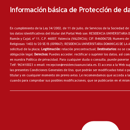
Información básica de Protección de d
En cumplimiento de la Ley 34/2002, de 11 de julio, de Servicios de la Sociedad de 
los datos identificativos del titular del Portal Web son: RESIDENCIA UNIVERSITARI
Ramón y Cajal, nº 11, C.P. 46007, Valencia (VALENCIA); CIF: R4600672B; Numero de 
Religiosas: 1402-b/20-SE/B (009867); RESIDENCIA UNIVERSITARIA DOMINICAS DE LA
solicitud de la plaza;
Legitimación:
relación precontractual;
Destinatarios:
no
se co
obligación legal;
Derechos:
Puedes acceder, rectificar o suprimir los datos, así c
en nuestra
Política de privacidad
. Para cualquier duda o consulta, puede ponerse 
Telf: 963410023 o email:
recepcion@residenciaanunciata.es.
El acceso a la Web sup
las presentes Condiciones Generales de Uso, que podrán ser modificadas total o par
titular y en cualquier momento sin previo aviso. Le recomendamos que acceda a la
cuando para comprobar sus posibles modificaciones, que se publicarán en el mism