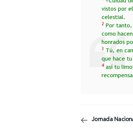
«Cuidad de 
vistos por e
celestial.
2
Por tanto,
como hacen l
honrados po
3
Tú, en cam
que hace tu
4
así tu limo
recompensa
Jornada Nacion