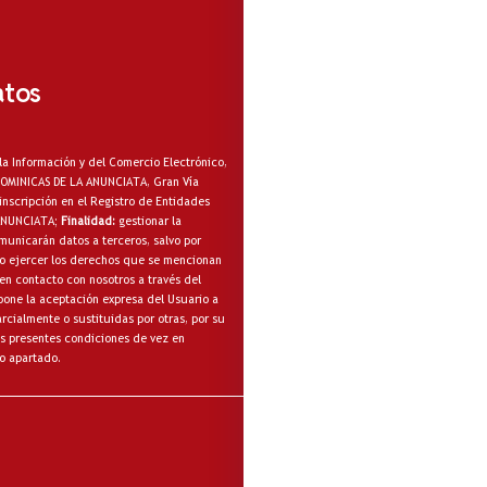
atos
la Información y del Comercio Electrónico,
A DOMINICAS DE LA ANUNCIATA, Gran Vía
inscripción en el Registro de Entidades
 ANUNCIATA;
Finalidad:
gestionar la
municarán datos a terceros, salvo por
omo ejercer los derechos que se mencionan
en contacto con nosotros a través del
one la aceptación expresa del Usuario a
cialmente o sustituidas por otras, por su
s presentes condiciones de vez en
o apartado.