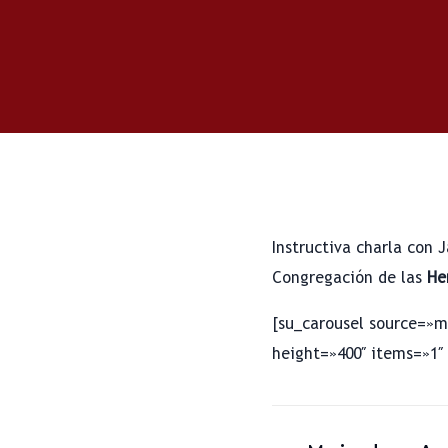
Instructiva charla con 
Congregación de las
He
[su_carousel source=»m
height=»400″ items=»1″ 