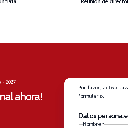
unciata
Reunión de directo
 - 2027
Por favor, activa Ja
onal ahora!
formulario.
Datos personales
Nombre
*