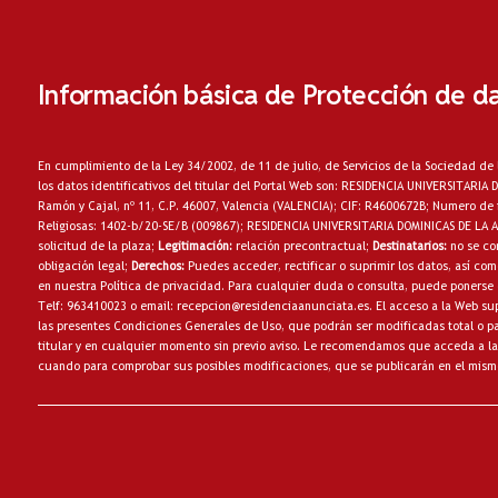
Información básica de Protección de d
En cumplimiento de la Ley 34/2002, de 11 de julio, de Servicios de la Sociedad de 
los datos identificativos del titular del Portal Web son: RESIDENCIA UNIVERSITARI
Ramón y Cajal, nº 11, C.P. 46007, Valencia (VALENCIA); CIF: R4600672B; Numero de 
Religiosas: 1402-b/20-SE/B (009867); RESIDENCIA UNIVERSITARIA DOMINICAS DE LA
solicitud de la plaza;
Legitimación:
relación precontractual;
Destinatarios:
no
se co
obligación legal;
Derechos:
Puedes acceder, rectificar o suprimir los datos, así c
en nuestra
Política de privacidad
. Para cualquier duda o consulta, puede ponerse 
Telf: 963410023 o email:
recepcion@residenciaanunciata.es.
El acceso a la Web sup
las presentes Condiciones Generales de Uso, que podrán ser modificadas total o par
titular y en cualquier momento sin previo aviso. Le recomendamos que acceda a la
cuando para comprobar sus posibles modificaciones, que se publicarán en el mism