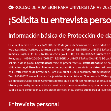
PROCESO DE ADMISIÓN PARA UNIVERSITARIAS 2026
¡Solicita tu entrevista pers
Información básica de Protección de d
En cumplimiento de la Ley 34/2002, de 11 de julio, de Servicios de la Sociedad de 
los datos identificativos del titular del Portal Web son: RESIDENCIA UNIVERSITARI
Ramón y Cajal, nº 11, C.P. 46007, Valencia (VALENCIA); CIF: R4600672B; Numero de 
Religiosas: 1402-b/20-SE/B (009867); RESIDENCIA UNIVERSITARIA DOMINICAS DE LA
solicitud de la plaza;
Legitimación:
relación precontractual;
Destinatarios:
no
se co
obligación legal;
Derechos:
Puedes acceder, rectificar o suprimir los datos, así c
en nuestra
Política de privacidad
. Para cualquier duda o consulta, puede ponerse 
Telf: 963410023 o email:
recepcion@residenciaanunciata.es.
El acceso a la Web sup
las presentes Condiciones Generales de Uso, que podrán ser modificadas total o par
titular y en cualquier momento sin previo aviso. Le recomendamos que acceda a la
cuando para comprobar sus posibles modificaciones, que se publicarán en el mism
Entrevista personal