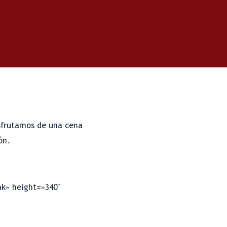
frutamos de una cena
ón.
nk» height=»340″