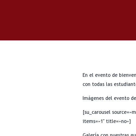
En el evento de bienven
con todas las estudian
Imágenes del evento de
[su_carousel source=»me
items=»1″ title=»no»]
Galería con nuestras gu