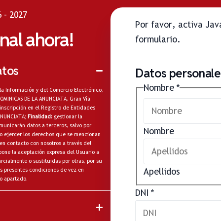
 - 2027
Por favor, activa Ja
onal ahora!
formulario.
atos
Datos personales
Nombre
*
la Información y del Comercio Electrónico,
A DOMINICAS DE LA ANUNCIATA, Gran Vía
inscripción en el Registro de Entidades
 ANUNCIATA;
Finalidad:
gestionar la
municarán datos a terceros, salvo por
Nombre
omo ejercer los derechos que se mencionan
en contacto con nosotros a través del
one la aceptación expresa del Usuario a
cialmente o sustituidas por otras, por su
Apellidos
s presentes condiciones de vez en
o apartado.
DNI
*