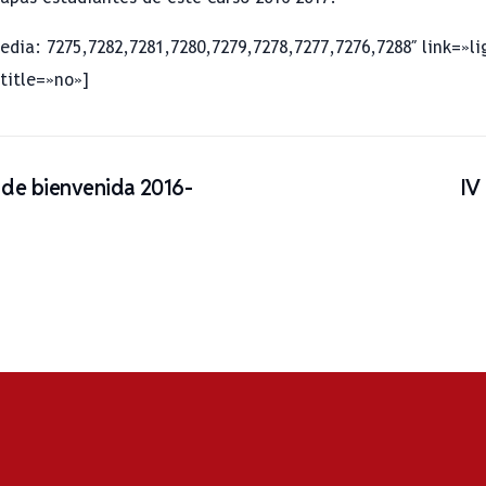
dia: 7275,7282,7281,7280,7279,7278,7277,7276,7288″ link=»l
title=»no»]
 de bienvenida 2016-
IV