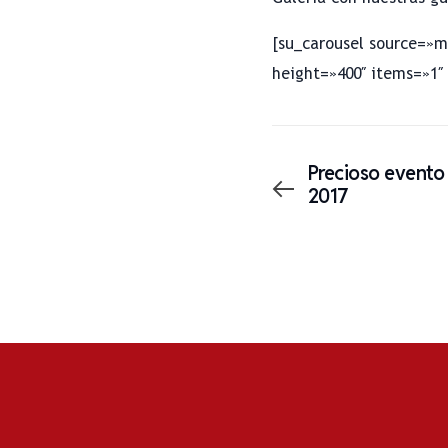
[su_carousel source=»me
height=»400″ items=»1″ 
Precioso evento
2017