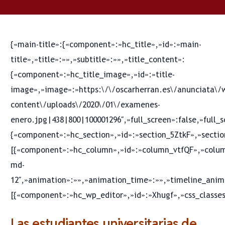
{«main-title»:{«component»:»hc_title»,»id»:»main-
title»,»title»:»»,»subtitle»:»»,»title_content»:
{«component»:»hc_title_image»,»id»:»title-
image»,»image»:»https:\/\/oscarherran.es\/anunciata\/
content\/uploads\/2020\/01\/examenes-
enero.jpg|438|800|100001296″,»full_screen»:false,»full_
{«component»:»hc_section»,»id»:»section_5ZtkF»,»sectio
[{«component»:»hc_column»,»id»:»column_vtfQF»,»colum
md-
12″,»animation»:»»,»animation_time»:»»,»timeline_anima
[{«component»:»hc_wp_editor»,»id»:»Xhugf»,»css_classes
Las estudiantes universitarias de