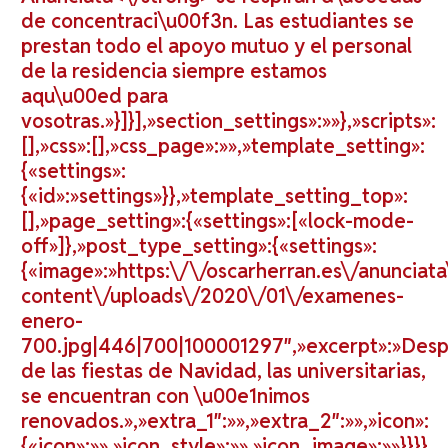
de concentraci\u00f3n. Las estudiantes se
prestan todo el apoyo mutuo y el personal
de la residencia siempre estamos
aqu\u00ed para
vosotras.»}]}],»section_settings»:»»},»scripts»:
[],»css»:[],»css_page»:»»,»template_setting»:
{«settings»:
{«id»:»settings»}},»template_setting_top»:
[],»page_setting»:{«settings»:[«lock-mode-
off»]},»post_type_setting»:{«settings»:
{«image»:»https:\/\/oscarherran.es\/anunciat
content\/uploads\/2020\/01\/examenes-
enero-
700.jpg|446|700|100001297″,»excerpt»:»Des
de las fiestas de Navidad, las universitarias,
se encuentran con \u00e1nimos
renovados.»,»extra_1″:»»,»extra_2″:»»,»icon»:
{«icon»:»»,»icon_style»:»»,»icon_image»:»»}}}}