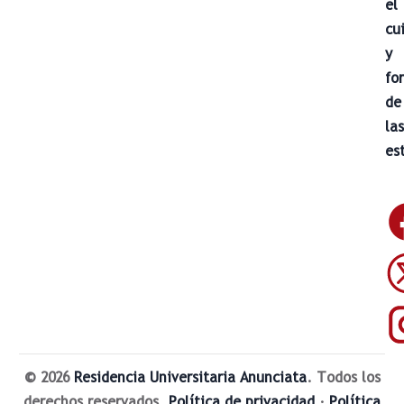
el
cu
y
fo
de
la
es
© 2026
Residencia Universitaria Anunciata
. Todos los
derechos reservados.
Política de privacidad
·
Política