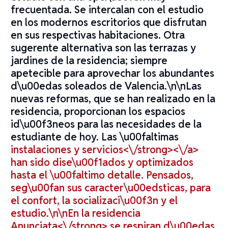
frecuentada. Se intercalan con el estudio
en los modernos escritorios que disfrutan
en sus respectivas habitaciones. Otra
sugerente alternativa son las terrazas y
jardines de la residencia; siempre
apetecible para aprovechar los abundantes
d\u00edas soleados de Valencia.\n\nLas
nuevas reformas, que se han realizado en la
residencia, proporcionan los espacios
id\u00f3neos para las necesidades de la
estudiante de hoy. Las \u00faltimas
instalaciones y servicios<\/strong><\/a>
han sido dise\u00f1ados y optimizados
hasta el \u00faltimo detalle. Pensados,
seg\u00fan sus caracter\u00edsticas, para
el confort, la socializaci\u00f3n y el
estudio.\n\nEn la
residencia
Anunciata<\/strong> se respiran d\u00edas