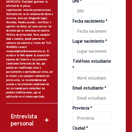
DNI
*
ANUNCIATA;
Finalidad:
gestionar la
solicitud de la plaza;
Legitimación:
relación precontractual;
Destinatarios:
no
se comunicarán datos a
terceros, salvo por obligación legal;
Fecha nacimiento
*
Derechos:
Puedes acceder, rectificar o
suprimir los datos, así como ejercer los
derechos que se mencionan en nuestra
Política de privacidad
. Para cualquier
duda o consulta, puede ponerse en
Lugar nacimiento
*
contacto con nosotros a través del Telf:
963410023 o email:
recepcion@residenciaanunciata.es.
El
acceso a la Web supone la aceptación
expresa del Usuario a las presentes
Teléfono estudiante
Condiciones Generales de Uso, que
*
podrán ser modificadas total o
parcialmente o sustituidas por otras, por
su titular y en cualquier momento sin
previo aviso. Le recomendamos que
acceda a las presentes condiciones de
Email estudiante
*
vez en cuando para comprobar sus
posibles modificaciones, que se
publicarán en el mismo apartado.
Provincia
*
Entrevista
personal
Ciudad
*