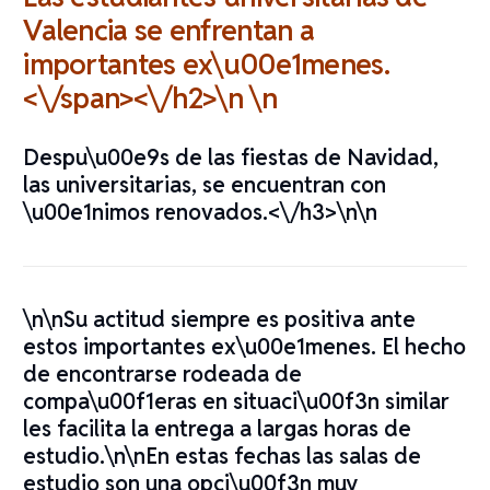
Valencia se enfrentan a
importantes ex\u00e1menes.
<\/span><\/h2>\n \n
Despu\u00e9s de las fiestas de Navidad,
las universitarias, se encuentran con
\u00e1nimos renovados.<\/h3>\n\n
\n\nSu actitud siempre es positiva ante
estos importantes ex\u00e1menes. El hecho
de encontrarse rodeada de
compa\u00f1eras en situaci\u00f3n similar
les facilita la entrega a largas horas de
estudio.\n\nEn estas fechas las salas de
estudio son una opci\u00f3n muy