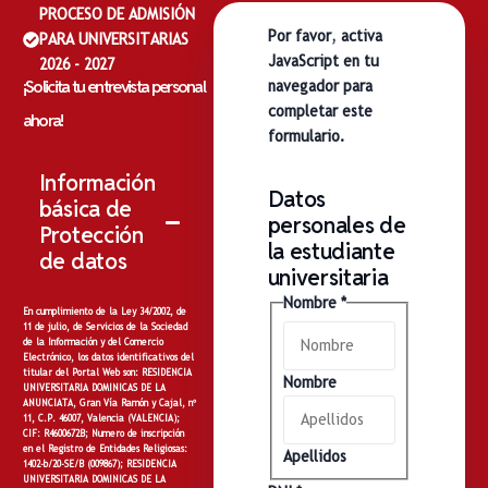
PROCESO DE ADMISIÓN
Por favor, activa
PARA UNIVERSITARIAS
JavaScript en tu
2026 - 2027
¡Solicita tu entrevista personal
navegador para
completar este
ahora!
formulario.
Información
Datos
básica de
personales de
Protección
la estudiante
de datos
universitaria
Nombre
*
En cumplimiento de la Ley 34/2002, de
11 de julio, de Servicios de la Sociedad
de la Información y del Comercio
Electrónico, los datos identificativos del
titular del Portal Web son: RESIDENCIA
Nombre
UNIVERSITARIA DOMINICAS DE LA
ANUNCIATA, Gran Vía Ramón y Cajal, nº
11, C.P. 46007, Valencia (VALENCIA);
CIF: R4600672B; Numero de inscripción
en el Registro de Entidades Religiosas:
Apellidos
1402-b/20-SE/B (009867); RESIDENCIA
UNIVERSITARIA DOMINICAS DE LA