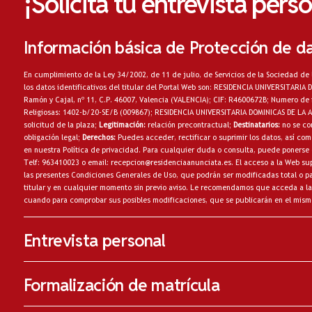
¡Solicita tu entrevista pers
Información básica de Protección de d
En cumplimiento de la Ley 34/2002, de 11 de julio, de Servicios de la Sociedad de 
los datos identificativos del titular del Portal Web son: RESIDENCIA UNIVERSITARI
Ramón y Cajal, nº 11, C.P. 46007, Valencia (VALENCIA); CIF: R4600672B; Numero de 
Religiosas: 1402-b/20-SE/B (009867); RESIDENCIA UNIVERSITARIA DOMINICAS DE LA
solicitud de la plaza;
Legitimación:
relación precontractual;
Destinatarios:
no
se co
obligación legal;
Derechos:
Puedes acceder, rectificar o suprimir los datos, así c
en nuestra
Política de privacidad
. Para cualquier duda o consulta, puede ponerse 
Telf: 963410023 o email:
recepcion@residenciaanunciata.es.
El acceso a la Web sup
las presentes Condiciones Generales de Uso, que podrán ser modificadas total o par
titular y en cualquier momento sin previo aviso. Le recomendamos que acceda a la
cuando para comprobar sus posibles modificaciones, que se publicarán en el mism
Entrevista personal
Formalización de matrícula