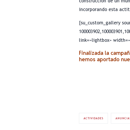
construcción de un mu
incorporando esta acti
[su_custom_gallery so
100003902,100003901,10
link=»lightbox» width=»
Finalizada la campañ
hemos aportado nues
ACTIVIDADES
ANUNCIA