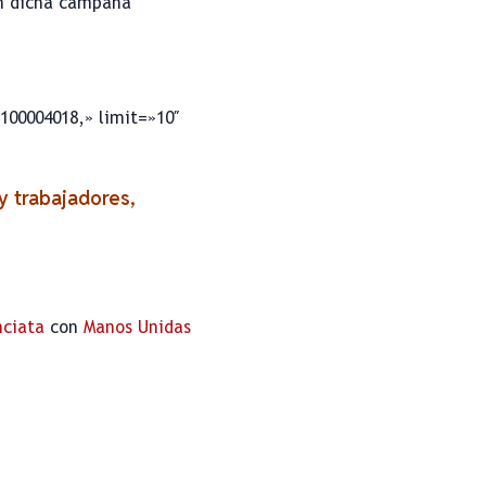
en dicha campaña
100004018,» limit=»10″
y trabajadores,
nciata
con
Manos Unidas