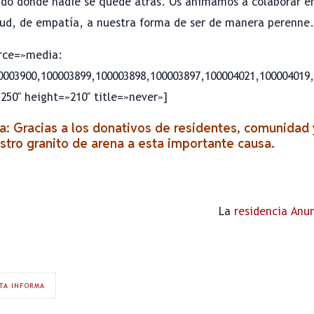
ndo donde nadie se quede atrás. Os animamos a colaborar 
tud, de empatía, a nuestra forma de ser de manera perenne.
urce=»media:
0003900,100003899,100003898,100003897,100004021,100004019,
250″ height=»210″ title=»never»]
a: Gracias a los donativos de residentes, comunidad 
tro granito de arena a esta importante causa.
La
residencia Anu
TA INFORMA