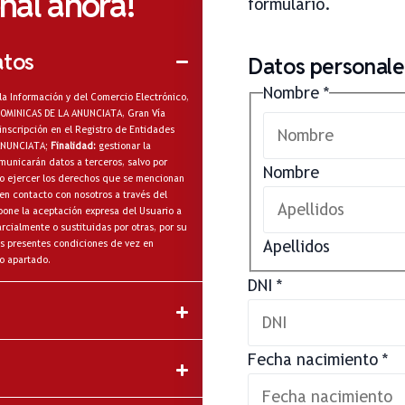
onal ahora!
formulario.
atos
Datos personales
Nombre
*
la Información y del Comercio Electrónico,
A DOMINICAS DE LA ANUNCIATA, Gran Vía
inscripción en el Registro de Entidades
 ANUNCIATA;
Finalidad:
gestionar la
municarán datos a terceros, salvo por
Nombre
omo ejercer los derechos que se mencionan
en contacto con nosotros a través del
one la aceptación expresa del Usuario a
cialmente o sustituidas por otras, por su
Apellidos
s presentes condiciones de vez en
o apartado.
DNI
*
Fecha nacimiento
*