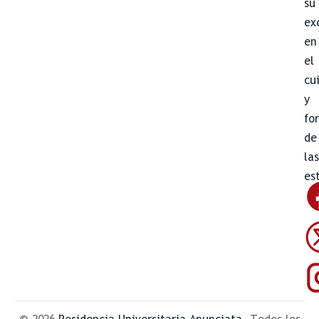
su
ex
en
el
cu
y
fo
de
la
es