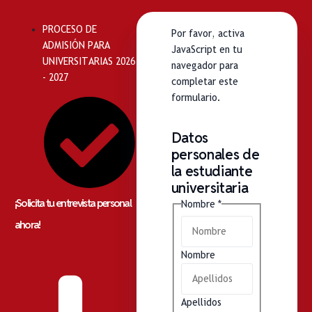
PROCESO DE
Por favor, activa
ADMISIÓN PARA
JavaScript en tu
UNIVERSITARIAS 2026
navegador para
- 2027
completar este
formulario.
Datos
personales de
la estudiante
universitaria
¡Solicita tu entrevista personal
Nombre
*
ahora!
Nombre
Apellidos