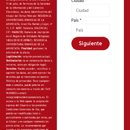
Ciudad
*
11 de julio, de Servicios de la Sociedad
de la Información y del Comercio
Electrónico, los datos identificativos del
titular del Portal Web son: RESIDENCIA
País
*
UNIVERSITARIA DOMINICAS DE LA
ANUNCIATA, Gran Vía Ramón y Cajal, nº
11, C.P. 46007, Valencia (VALENCIA);
CIF: R4600672B; Numero de inscripción
en el Registro de Entidades Religiosas:
1402-b/20-SE/B (009867); RESIDENCIA
Siguiente
UNIVERSITARIA DOMINICAS DE LA
ANUNCIATA;
Finalidad:
gestionar la
solicitud de la plaza;
Legitimación:
relación precontractual;
Destinatarios:
no
se comunicarán datos a
terceros, salvo por obligación legal;
Derechos:
Puedes acceder, rectificar o
suprimir los datos, así como ejercer los
derechos que se mencionan en nuestra
Política de privacidad
. Para cualquier
duda o consulta, puede ponerse en
contacto con nosotros a través del Telf:
963410023 o email:
recepcion@residenciaanunciata.es.
El
acceso a la Web supone la aceptación
expresa del Usuario a las presentes
Condiciones Generales de Uso, que
podrán ser modificadas total o
parcialmente o sustituidas por otras, por
su titular y en cualquier momento sin
previo aviso. Le recomendamos que
acceda a las presentes condiciones de