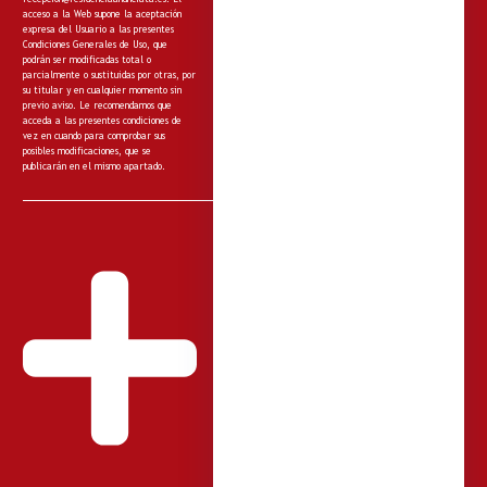
acceso a la Web supone la aceptación
expresa del Usuario a las presentes
Condiciones Generales de Uso, que
podrán ser modificadas total o
parcialmente o sustituidas por otras, por
su titular y en cualquier momento sin
previo aviso. Le recomendamos que
acceda a las presentes condiciones de
vez en cuando para comprobar sus
posibles modificaciones, que se
publicarán en el mismo apartado.