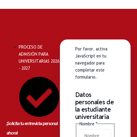
PROCESO DE
Por favor, activa
ADMISIÓN PARA
JavaScript en tu
UNIVERSITARIAS 2026
navegador para
- 2027
completar este
formulario.
Datos
personales de
la estudiante
universitaria
¡Solicita tu entrevista personal
Nombre
*
ahora!