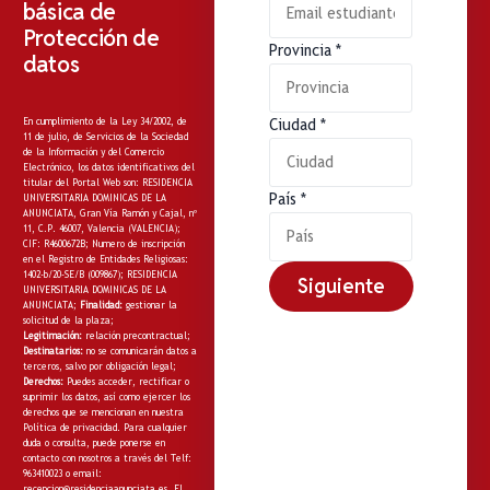
básica de
Protección de
Provincia
*
datos
En cumplimiento de la Ley 34/2002, de
Ciudad
*
11 de julio, de Servicios de la Sociedad
de la Información y del Comercio
Electrónico, los datos identificativos del
titular del Portal Web son: RESIDENCIA
País
*
UNIVERSITARIA DOMINICAS DE LA
ANUNCIATA, Gran Vía Ramón y Cajal, nº
11, C.P. 46007, Valencia (VALENCIA);
CIF: R4600672B; Numero de inscripción
en el Registro de Entidades Religiosas:
1402-b/20-SE/B (009867); RESIDENCIA
Siguiente
UNIVERSITARIA DOMINICAS DE LA
ANUNCIATA;
Finalidad:
gestionar la
solicitud de la plaza;
Legitimación:
relación precontractual;
Destinatarios:
no
se comunicarán datos a
terceros, salvo por obligación legal;
Derechos:
Puedes acceder, rectificar o
suprimir los datos, así como ejercer los
derechos que se mencionan en nuestra
Política de privacidad
. Para cualquier
duda o consulta, puede ponerse en
contacto con nosotros a través del Telf:
963410023 o email:
recepcion@residenciaanunciata.es.
El