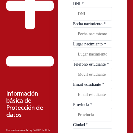
DNI
*
Fecha nacimiento
*
Lugar nacimiento
*
Teléfono estudiante
*
Email estudiante
*
Información
básica de
Provincia
*
Protección de
datos
Ciudad
*
En cumplimiento de la Ley 34/2002, de 11 de