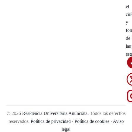
el
cu
y
fo
de
las
est
© 2026
Residencia Universitaria Anunciata
. Todos los derechos
reservados.
Política de privacidad
·
Política de cookies
·
Aviso
legal