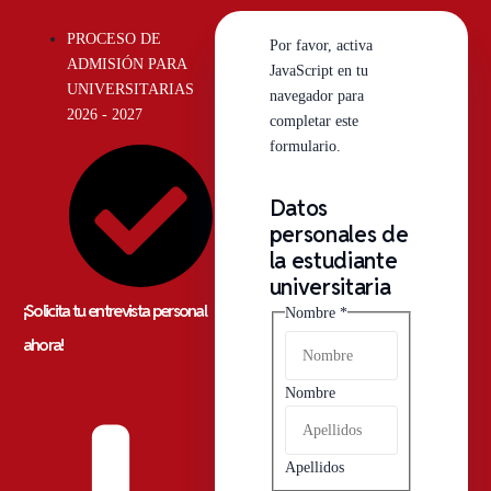
PROCESO DE
Por favor, activa
ADMISIÓN PARA
JavaScript en tu
UNIVERSITARIAS
navegador para
2026 - 2027
completar este
formulario.
Datos
academia
personales de
País
la estudiante
padre
universitaria
¡Solicita tu entrevista personal
Nombre
*
ahora!
Nombre
Apellidos