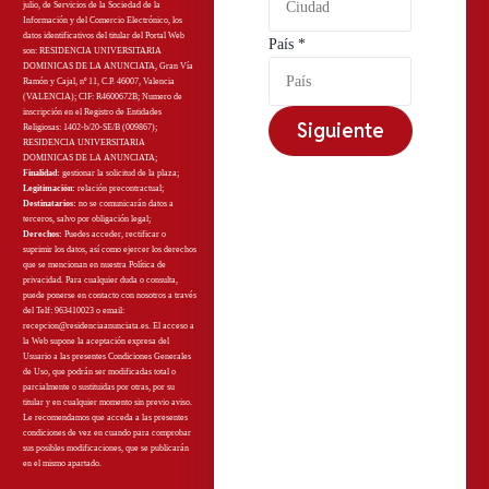
julio, de Servicios de la Sociedad de la
Información y del Comercio Electrónico, los
datos identificativos del titular del Portal Web
País
*
son: RESIDENCIA UNIVERSITARIA
DOMINICAS DE LA ANUNCIATA, Gran Vía
Ramón y Cajal, nº 11, C.P. 46007, Valencia
(VALENCIA); CIF: R4600672B; Numero de
inscripción en el Registro de Entidades
Siguiente
Religiosas: 1402-b/20-SE/B (009867);
RESIDENCIA UNIVERSITARIA
DOMINICAS DE LA ANUNCIATA;
Finalidad:
gestionar la solicitud de la plaza;
Legitimación:
relación precontractual;
Destinatarios:
no
se comunicarán datos a
terceros, salvo por obligación legal;
Derechos:
Puedes acceder, rectificar o
suprimir los datos, así como ejercer los derechos
que se mencionan en nuestra
Política de
privacidad
. Para cualquier duda o consulta,
puede ponerse en contacto con nosotros a través
del Telf: 963410023 o email:
recepcion@residenciaanunciata.es.
El acceso a
la Web supone la aceptación expresa del
Usuario a las presentes Condiciones Generales
de Uso, que podrán ser modificadas total o
parcialmente o sustituidas por otras, por su
titular y en cualquier momento sin previo aviso.
Le recomendamos que acceda a las presentes
condiciones de vez en cuando para comprobar
sus posibles modificaciones, que se publicarán
en el mismo apartado.