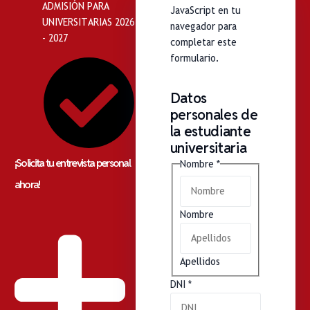
ADMISIÓN PARA
JavaScript en tu
UNIVERSITARIAS 2026
navegador para
- 2027
completar este
formulario.
Datos
personales de
la estudiante
universitaria
¡Solicita tu entrevista personal
Nombre
*
ahora!
Nombre
Apellidos
DNI
*