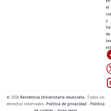
en
el
cu
y
fo
de
la
es
© 2026
Residencia Universitaria Anunciata
. Todos los
derechos reservados.
Política de privacidad
·
Política
de cookies
·
Aviso legal