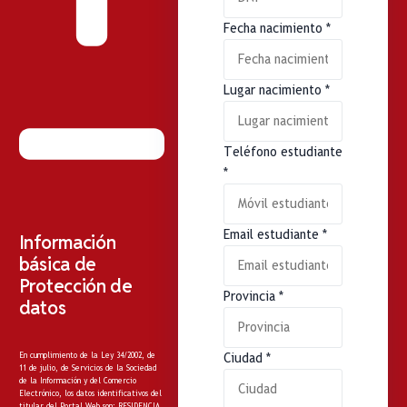
Fecha nacimiento
*
Lugar nacimiento
*
Teléfono estudiante
*
Email estudiante
*
Información
básica de
Protección de
Provincia
*
datos
En cumplimiento de la Ley 34/2002, de
Ciudad
*
11 de julio, de Servicios de la Sociedad
de la Información y del Comercio
Electrónico, los datos identificativos del
titular del Portal Web son: RESIDENCIA