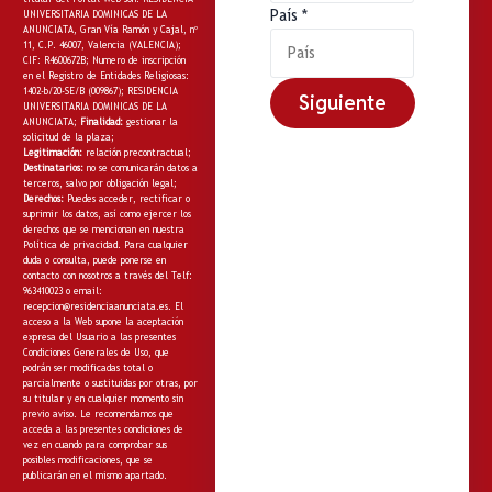
País
*
UNIVERSITARIA DOMINICAS DE LA
ANUNCIATA, Gran Vía Ramón y Cajal, nº
11, C.P. 46007, Valencia (VALENCIA);
CIF: R4600672B; Numero de inscripción
en el Registro de Entidades Religiosas:
1402-b/20-SE/B (009867); RESIDENCIA
Siguiente
UNIVERSITARIA DOMINICAS DE LA
ANUNCIATA;
Finalidad:
gestionar la
solicitud de la plaza;
Legitimación:
relación precontractual;
Destinatarios:
no
se comunicarán datos a
terceros, salvo por obligación legal;
Derechos:
Puedes acceder, rectificar o
suprimir los datos, así como ejercer los
derechos que se mencionan en nuestra
Política de privacidad
. Para cualquier
duda o consulta, puede ponerse en
contacto con nosotros a través del Telf:
963410023 o email:
recepcion@residenciaanunciata.es.
El
acceso a la Web supone la aceptación
expresa del Usuario a las presentes
Condiciones Generales de Uso, que
podrán ser modificadas total o
parcialmente o sustituidas por otras, por
su titular y en cualquier momento sin
previo aviso. Le recomendamos que
acceda a las presentes condiciones de
vez en cuando para comprobar sus
posibles modificaciones, que se
publicarán en el mismo apartado.