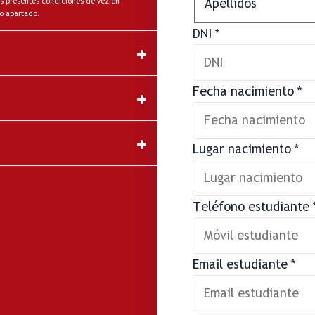
Apellidos
s presentes condiciones de vez en
o apartado.
DNI
*
Fecha nacimiento
*
Lugar nacimiento
*
Teléfono estudiante
Email estudiante
*