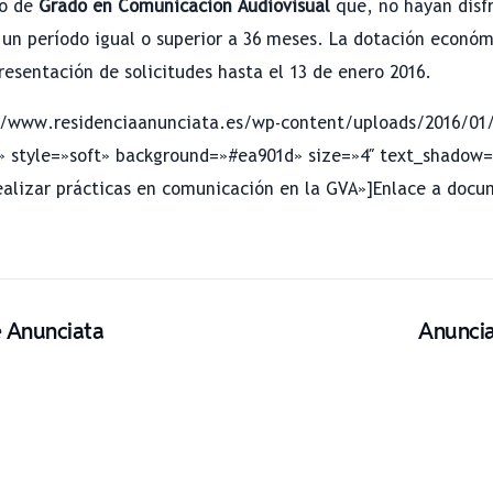
 o de
Grado en Comunicación Audiovisual
que, no hayan disf
 un período igual o superior a 36 meses. La dotación económ
esentación de solicitudes hasta el 13 de enero 2016.
//www.residenciaanunciata.es/wp-content/uploads/2016/01/
» style=»soft» background=»#ea901d» size=»4″ text_shadow=
ealizar prácticas en comunicación en la GVA»]Enlace a docu
e Anunciata
Anuncia