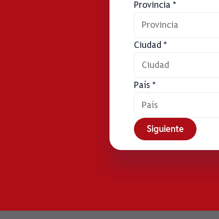
Provincia
*
Ciudad
*
País
*
has
Siguiente
caso
nombre