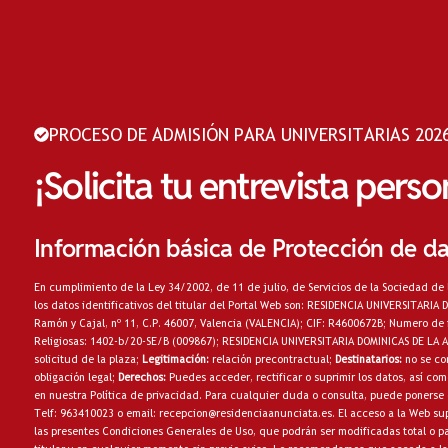
PROCESO DE ADMISIÓN PARA UNIVERSITARIAS 2026
¡Solicita tu entrevista pers
Información básica de Protección de d
En cumplimiento de la Ley 34/2002, de 11 de julio, de Servicios de la Sociedad de 
los datos identificativos del titular del Portal Web son: RESIDENCIA UNIVERSITARI
Ramón y Cajal, nº 11, C.P. 46007, Valencia (VALENCIA); CIF: R4600672B; Numero de 
Religiosas: 1402-b/20-SE/B (009867); RESIDENCIA UNIVERSITARIA DOMINICAS DE LA
solicitud de la plaza;
Legitimación:
relación precontractual;
Destinatarios:
no
se co
obligación legal;
Derechos:
Puedes acceder, rectificar o suprimir los datos, así c
en nuestra
Política de privacidad
. Para cualquier duda o consulta, puede ponerse 
Telf: 963410023 o email:
recepcion@residenciaanunciata.es.
El acceso a la Web sup
las presentes Condiciones Generales de Uso, que podrán ser modificadas total o par