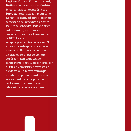
Legitimación:
relación precontractual;
Destinatarios:
no
se comunicarán datos a
terceros, salvo por obligación legal;
Derechos:
Puedes acceder, rectificar o
suprimir los datos, así como ejercer los
derechos que se mencionan en nuestra
Política de privacidad
. Para cualquier
duda o consulta, puede ponerse en
contacto con nosotros a través del Telf:
963410023 o email:
recepcion@residenciaanunciata.es.
El
acceso a la Web supone la aceptación
expresa del Usuario a las presentes
Condiciones Generales de Uso, que
podrán ser modificadas total o
parcialmente o sustituidas por otras, por
su titular y en cualquier momento sin
previo aviso. Le recomendamos que
acceda a las presentes condiciones de
vez en cuando para comprobar sus
posibles modificaciones, que se
publicarán en el mismo apartado.