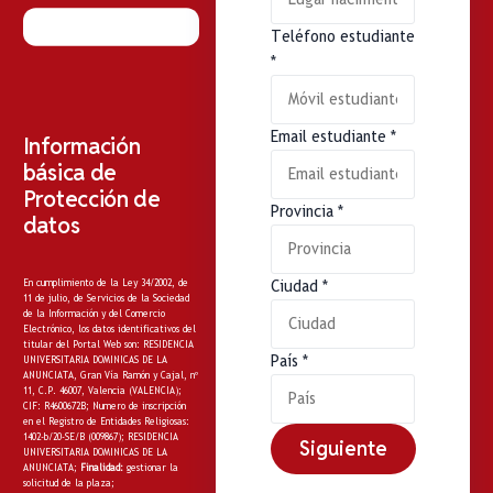
Teléfono estudiante
*
Email estudiante
*
Información
básica de
Protección de
Provincia
*
datos
En cumplimiento de la Ley 34/2002, de
Ciudad
*
11 de julio, de Servicios de la Sociedad
de la Información y del Comercio
Electrónico, los datos identificativos del
titular del Portal Web son: RESIDENCIA
País
*
UNIVERSITARIA DOMINICAS DE LA
ANUNCIATA, Gran Vía Ramón y Cajal, nº
11, C.P. 46007, Valencia (VALENCIA);
CIF: R4600672B; Numero de inscripción
en el Registro de Entidades Religiosas:
1402-b/20-SE/B (009867); RESIDENCIA
Siguiente
UNIVERSITARIA DOMINICAS DE LA
ANUNCIATA;
Finalidad:
gestionar la
solicitud de la plaza;