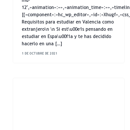
md-
12″,»animation»:»»,»animation_time»:»»,»timelin
[{«component»:»hc_wp_editor»,»id»:»Xhugf»,»css_
Requisitos para estudiar en Valencia como
extranjero\n \n Si est\u00e1s pensando en
estudiar en Espa\u00f1a y te has decidido
hacerlo en una […]
1 DE OCTUBRE DE 2021