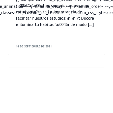
\u00bfCu\u00e1les son mis metas como
e_animation»:»»,»timeline_delay»:»»,»timeline_order»:»»,»
estudiante?\n \n La importancia de
classes»:»»,»custom_css_classes»:»»,»custom_css_styles»:»
facilitar nuestros estudios:\n \n \t Decora
e ilumina tu habitaci\u00f3n de modo […]
14 DE SEPTIEMBRE DE 2021