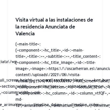
Visita virtual a las instalaciones de
la residencia Anunciata de
Valencia
{«main-title»:
{«component»:»hc_title»,»id»:»main-
title»,»title»:»»,»subtitle»:»»,»title_content»:
ciata\/wp-
{«component»:»hc_title_image»,»id»:»title-
image»,»image»:»https:\/\/oscarherran.es\/anunci
content\/uploads\/2021\/06\/visita-
full_screen_height»:»»,»parallax»:false,»bleed»:»»,»ken_bur
virtual.jpg|504|900|100002930″,»full_screen»:false
»section_width»:»»,»animation»:»»,»animation_time»:»»,»ti
{«component»:»hc_section»,»id»:»section_5ZtkF»,»s
,»column_width»:»col-
[{«component»:»hc_column»,»id»:»column_vtfQF»,»
md-
e_animation»:»»,»timeline_delay»:»»,»timeline_order»:»»,»
12″,»animation»:»»,»animation_time»:»»,»timeline_