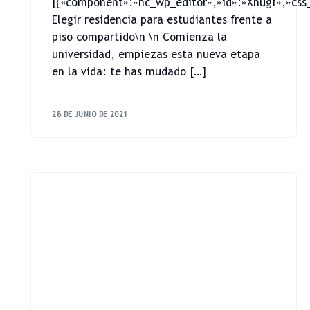
[{«component»:»hc_wp_editor»,»id»:»Xhugf»,»css_
Elegir residencia para estudiantes frente a
piso compartido\n \n Comienza la
universidad, empiezas esta nueva etapa
en la vida: te has mudado […]
28 DE JUNIO DE 2021