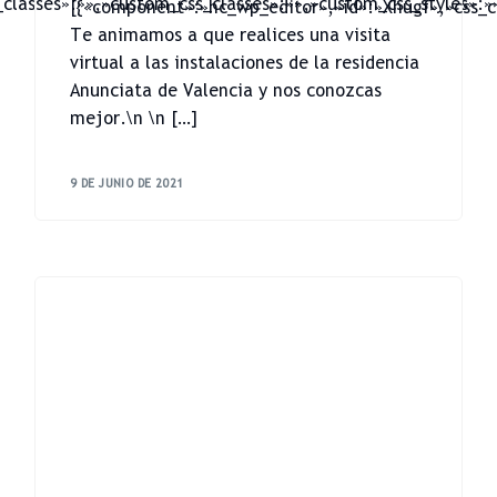
classes»:»»,»custom_css_classes»:»»,»custom_css_styles»:»
[{«component»:»hc_wp_editor»,»id»:»Xhugf»,»css_cl
Te animamos a que realices una visita
virtual a las instalaciones de la residencia
Anunciata de Valencia y nos conozcas
mejor.\n \n […]
9 DE JUNIO DE 2021