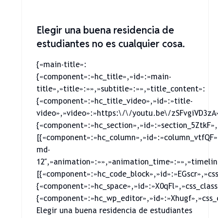
Elegir una buena residencia de
estudiantes no es cualquier cosa.
{«main-title»:
{«component»:»hc_title»,»id»:»main-
title»,»title»:»»,»subtitle»:»»,»title_content»:
{«component»:»hc_title_video»,»id»:»title-
video»,»video»:»https:\/\/youtu.be\/zSFvgiVD3zA»
{«component»:»hc_section»,»id»:»section_5ZtkF»,
[{«component»:»hc_column»,»id»:»column_vtfQF»
md-
12″,»animation»:»»,»animation_time»:»»,»timelin
[{«component»:»hc_code_block»,»id»:»EGscr»,»cs
{«component»:»hc_space»,»id»:»X0qFl»,»css_class
{«component»:»hc_wp_editor»,»id»:»Xhugf»,»css_c
Elegir una buena residencia de estudiantes