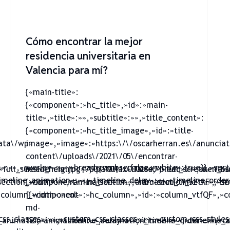
Cómo encontrar la mejor
residencia universitaria en
Valencia para mí?
{«main-title»:
{«component»:»hc_title»,»id»:»main-
title»,»title»:»»,»subtitle»:»»,»title_content»:
{«component»:»hc_title_image»,»id»:»title-
ata\/wp-
image»,»image»:»https:\/\/oscarherran.es\/anuncia
content\/uploads\/2021\/05\/encontrar-
n»:»»,»overlay»:»»,»breadcrumbs»:false,»white»:true}},»sec
,»full_screen_height»:»»,»parallax»:false,»bleed»:»»,»ken_b
residencia.jpg|700|700|100002840″,»full_screen»:fals
meline_animation»:»»,»timeline_delay»:»»,»timeline_order»
ection_width»:»»,»animation»:»»,»animation_time»:»»,»time
{«component»:»hc_section»,»id»:»section_5ZtkF»,»se
column_width»:»col-
[{«component»:»hc_column»,»id»:»column_vtfQF»,»c
md-
css_classes»:»»,»custom_css_classes»:»»,»custom_css_style
animation»:»»,»timeline_delay»:»»,»timeline_order»:»»,»cs
12″,»animation»:»»,»animation_time»:»»,»timeline_a