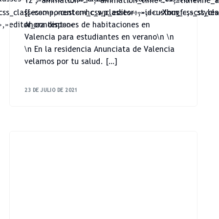
12″,»animation»:»»,»animation_time»:»»,»timeline_a
css_classes»:»»,»custom_css_classes»:»»,»custom_css_style
[{«component»:»hc_wp_editor»,»id»:»Xhugf»,»css_cla
»,»editor_content»:»
Ahora dispones de habitaciones en
Valencia para estudiantes en verano\n \n
\n En la residencia Anunciata de Valencia
velamos por tu salud. […]
23 DE JULIO DE 2021