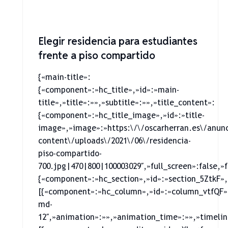
Elegir residencia para estudiantes
frente a piso compartido
{«main-title»:
{«component»:»hc_title»,»id»:»main-
title»,»title»:»»,»subtitle»:»»,»title_content»:
{«component»:»hc_title_image»,»id»:»title-
image»,»image»:»https:\/\/oscarherran.es\/anun
content\/uploads\/2021\/06\/residencia-
piso-compartido-
700.jpg|470|800|100003029″,»full_screen»:false,»
{«component»:»hc_section»,»id»:»section_5ZtkF»,
[{«component»:»hc_column»,»id»:»column_vtfQF»
md-
12″,»animation»:»»,»animation_time»:»»,»timelin