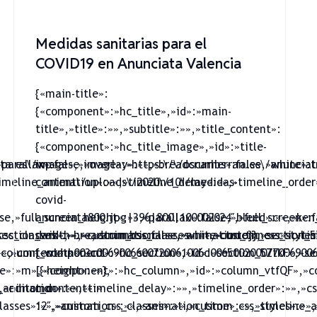
Medidas sanitarias para el
COVID19 en Anunciata Valencia
{«main-title»:
{«component»:»hc_title»,»id»:»main-
title»,»title»:»»,»subtitle»:»»,»title_content»:
{«component»:»hc_title_image»,»id»:»title-
parallax»:false,»overlay»:»»,»breadcrumbs»:false,»white»:t
ta.es\/wp-
image»,»image»:»https:\/\/oscarherran.es\/anuncia
meline_animation»:»»,»timeline_delay»:»»,»timeline_order»
content\/uploads\/2020\/10\/medidas-
covid-
se,»full_screen_height»:»»,»parallax»:false,»bleed»:»»,»ken
anunciata800.jpg|396|800|100002024″,»full_screen»:f
css_classes»:»»,»custom_css_classes»:»»,»custom_css_style
ection_width»:»»,»animation»:»»,»animation_time»:»»,»time
dark»,»breadcrumbs»:false,»white»:true}},»section_5
»:»»,»content»:»003c0069006600720061006d00650020007700690
column_width»:»col-
{«component»:»hc_section»,»id»:»section_5ZtkF»,»se
e»:»m»,»height»:»»},
[{«component»:»hc_column»,»id»:»column_vtfQF»,»c
,»editor_content»:»
animation»:»»,»timeline_delay»:»»,»timeline_order»:»»,»cs
md-
asses»:»»,»custom_css_classes»:»»,»custom_css_styles»:»»,
12″,»animation»:»»,»animation_time»:»»,»timeline_a