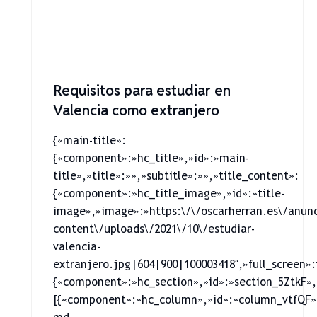
Requisitos para estudiar en
Valencia como extranjero
{«main-title»:
{«component»:»hc_title»,»id»:»main-
title»,»title»:»»,»subtitle»:»»,»title_content»:
{«component»:»hc_title_image»,»id»:»title-
image»,»image»:»https:\/\/oscarherran.es\/anun
content\/uploads\/2021\/10\/estudiar-
valencia-
extranjero.jpg|604|900|100003418″,»full_screen»:
{«component»:»hc_section»,»id»:»section_5ZtkF»,
[{«component»:»hc_column»,»id»:»column_vtfQF»