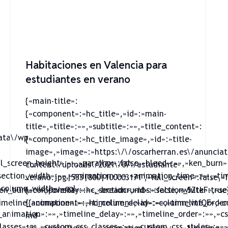
Habitaciones en Valencia para
estudiantes en verano
{«main-title»:
{«component»:»hc_title»,»id»:»main-
title»,»title»:»»,»subtitle»:»»,»title_content»:
ata\/wp-
{«component»:»hc_title_image»,»id»:»title-
image»,»image»:»https:\/\/oscarherran.es\/anuncia
ll_screen_height»:»»,»parallax»:false,»bleed»:»»,»ken_burn
content\/uploads\/2021\/07\/estudiante-
ection_width»:»»,»animation»:»»,»animation_time»:»»,»time
verano.jpg|533|800|100003171″,»full_screen»:false,»
column_width»:»col-
ken_burn»:»»,»overlay»:»»,»breadcrumbs»:false,»white»:true
{«component»:»hc_section»,»id»:»section_5ZtkF»,»se
meline_animation»:»»,»timeline_delay»:»»,»timeline_order»
[{«component»:»hc_column»,»id»:»column_vtfQF»,»c
animation»:»»,»timeline_delay»:»»,»timeline_order»:»»,»cs
md-
asses»:»»,»custom_css_classes»:»»,»custom_css_styles»:»»,