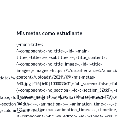
Mis metas como estudiante
{«main-title»:
{«component»:»hc_title»,»id»:»main-
title»,»title»:»»,»subtitle»:»»,»title_content»:
{«component»:»hc_title_image»,»id»:»title-
image»,»image»:»https:\/\/oscarherran.es\/anunci
content\/uploads\/2021\/09\/mis-metas-
ciata\/wp-
640.jpg|426|640|100003363″,»full_screen»:false,»fu
{«component»:»hc_section»,»id»:»section_5ZtkF»,»s
[{«component»:»hc_column»,»id»:»column_vtfQF»,»
false,»full_screen_height»:»»,»parallax»:false,»bleed»:»»,»
md-
»section_width»:»»,»animation»:»»,»animation_time»:»»,»ti
12″,»animation»:»»,»animation_time»:»»,»timeline_
,»column_width»:»col-
[{«component»:»hc_wp_editor»,»id»:»Xhugf»,»css_cl