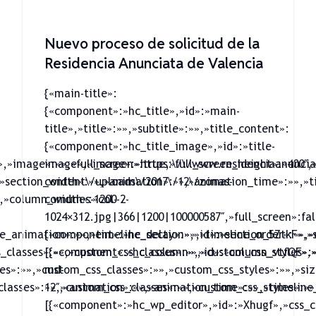
Nuevo proceso de solicitud de la
Residencia Anunciata de Valencia
{«main-title»:
{«component»:»hc_title»,»id»:»main-
title»,»title»:»»,»subtitle»:»»,»title_content»:
{«component»:»hc_title_image»,»id»:»title-
,»image»:»»,»full_screen»:true,»full_screen_height»:»400″,»
image»,»image»:»https:\/\/www.residenciaanuncia
»section_width»:»»,»animation»:»»,»animation_time»:»»,»ti
content\/uploads\/2017\/12\/zonas-
,»column_width»:»col-
comunes-1200-2-
1024×312.jpg|366|1200|100000587″,»full_screen»:fal
e_animation»:»»,»timeline_delay»:»»,»timeline_order»:»»,»
{«component»:»hc_section»,»id»:»section_5ZtkF»,»s
s_classes»:»»,»custom_css_classes»:»»,»custom_css_styles
[{«component»:»hc_column»,»id»:»column_vtfQF»,»
es»:»»,»custom_css_classes»:»»,»custom_css_styles»:»»,»siz
md-
lasses»:»»,»custom_css_classes»:»»,»custom_css_styles»:»»
12″,»animation»:»»,»animation_time»:»»,»timeline_
[{«component»:»hc_wp_editor»,»id»:»Xhugf»,»css_cl