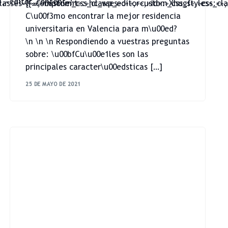
»,»editor_content»:»
asses»:»»,»custom_css_classes»:»»,»custom_css_styles»:»»,
[{«component»:»hc_wp_editor»,»id»:»Xhugf»,»css_cla
C\u00f3mo encontrar la mejor residencia
universitaria en Valencia para m\u00ed?
\n \n \n Respondiendo a vuestras preguntas
sobre: \u00bfCu\u00e1les son las
principales caracter\u00edsticas […]
25 DE MAYO DE 2021