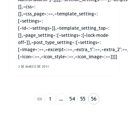
[],»css»:
[],»css_page»:»»,»template_setting»:
{«settings»:
{«id»:»settings»}},»template_setting_top»:
[],»page_setting»:{«settings»:[«lock-mode-
off»]},»post_type_setting»:{«settings»:
{«image»:»»,»excerpt»:»»,»extra_1″:»»,»extra_2″:»»
{«icon»:»»,»icon_style»:»»,»icon_image»:»»}}}}
3 DE MARZO DE 2011
1
…
54
55
56