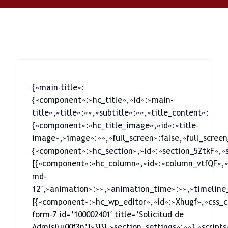
{«main-title»:
{«component»:»hc_title»,»id»:»main-
title»,»title»:»»,»subtitle»:»»,»title_content»:
{«component»:»hc_title_image»,»id»:»title-
image»,»image»:»»,»full_screen»:false,»full_screen
{«component»:»hc_section»,»id»:»section_5ZtkF»,»s
[{«component»:»hc_column»,»id»:»column_vtfQF»,»
md-
12″,»animation»:»»,»animation_time»:»»,»timeline_
[{«component»:»hc_wp_editor»,»id»:»Xhugf»,»css_cl
form-7 id=’100002401′ title=’Solicitud de
Admisi\u00f3n’]»}]}],»section_settings»:»»},»scripts