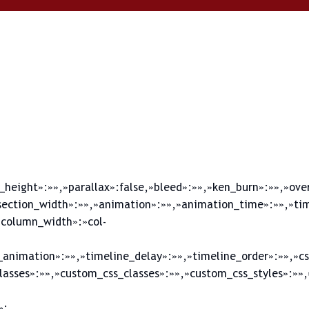
_height»:»»,»parallax»:false,»bleed»:»»,»ken_burn»:»»,»ove
ection_width»:»»,»animation»:»»,»animation_time»:»»,»time
column_width»:»col-
animation»:»»,»timeline_delay»:»»,»timeline_order»:»»,»cs
asses»:»»,»custom_css_classes»:»»,»custom_css_styles»:»»,
»: