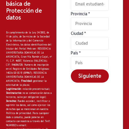
básica de
Protección de
Provincia
*
datos
En cumplimiento de la Ley 34/2002, de
Ciudad
*
11 de julio, de Servicios de la Sociedad
de la Información y del Comercio
Electrónico, los datos identificativos del
titular del Portal Web son: RESIDENCIA
País
*
UNIVERSITARIA DOMINICAS DE LA
ANUNCIATA, Gran Vía Ramón y Cajal, nº
11, C.P. 46007, Valencia (VALENCIA);
CIF: R4600672B; Numero de inscripción
en el Registro de Entidades Religiosas:
1402-b/20-SE/B (009867); RESIDENCIA
Siguiente
UNIVERSITARIA DOMINICAS DE LA
ANUNCIATA;
Finalidad:
gestionar la
solicitud de la plaza;
Legitimación:
relación precontractual;
Destinatarios:
no
se comunicarán datos a
terceros, salvo por obligación legal;
Derechos:
Puedes acceder, rectificar o
suprimir los datos, así como ejercer los
derechos que se mencionan en nuestra
Política de privacidad
. Para cualquier
duda o consulta, puede ponerse en
contacto con nosotros a través del Telf:
963410023 o email: