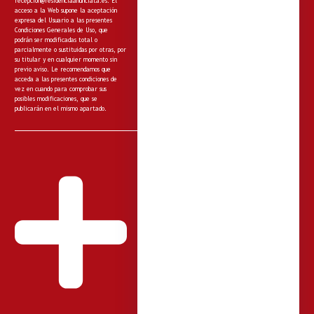
recepcion@residenciaanunciata.es.
El
acceso a la Web supone la aceptación
expresa del Usuario a las presentes
Condiciones Generales de Uso, que
podrán ser modificadas total o
parcialmente o sustituidas por otras, por
su titular y en cualquier momento sin
previo aviso. Le recomendamos que
acceda a las presentes condiciones de
vez en cuando para comprobar sus
posibles modificaciones, que se
publicarán en el mismo apartado.