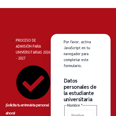
PROCESO DE
Por favor, activa
ADMISIÓN PARA
JavaScript en tu
UNIVERSITARIAS 2026
navegador para
- 2027
completar este
formulario.
Datos
personales de
la estudiante
universitaria
¡Solicita tu entrevista personal
Nombre
*
ahora!