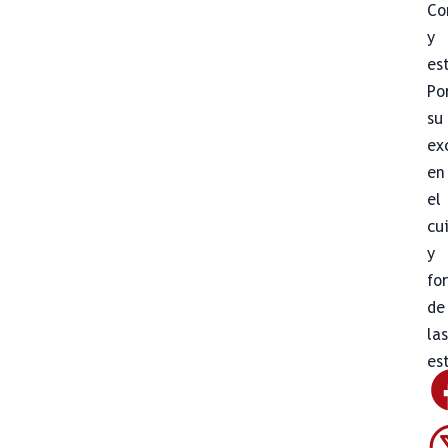
Co
y
es
Po
su
ex
en
el
cu
y
fo
de
la
es