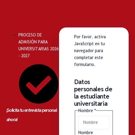
PROCESO DE
Por favor, activa
ADMISIÓN PARA
JavaScript en tu
UNIVERSITARIAS 2026
navegador para
- 2027
completar este
formulario.
Datos
personales de
la estudiante
universitaria
¡Solicita tu entrevista personal
Nombre
*
ahora!
Nombre