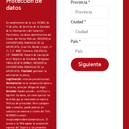
Protección de
Provincia
*
datos
Ciudad
*
En cumplimiento de la Ley 34/2002, de
11 de julio, de Servicios de la Sociedad
de la Información y del Comercio
Electrónico, los datos identificativos del
titular del Portal Web son: RESIDENCIA
País
*
UNIVERSITARIA DOMINICAS DE LA
ANUNCIATA, Gran Vía Ramón y Cajal, nº
11, C.P. 46007, Valencia (VALENCIA);
CIF: R4600672B; Numero de inscripción
en el Registro de Entidades Religiosas:
Siguiente
1402-b/20-SE/B (009867); RESIDENCIA
UNIVERSITARIA DOMINICAS DE LA
ANUNCIATA;
Finalidad:
gestionar la
solicitud de la plaza;
Legitimación:
relación precontractual;
Destinatarios:
no
se comunicarán datos a
terceros, salvo por obligación legal;
Derechos:
Puedes acceder, rectificar o
suprimir los datos, así como ejercer los
derechos que se mencionan en nuestra
Política de privacidad
. Para cualquier
duda o consulta, puede ponerse en
contacto con nosotros a través del Telf:
963410023 o email:
recepcion@residenciaanunciata.es.
El
acceso a la Web supone la aceptación
expresa del Usuario a las presentes