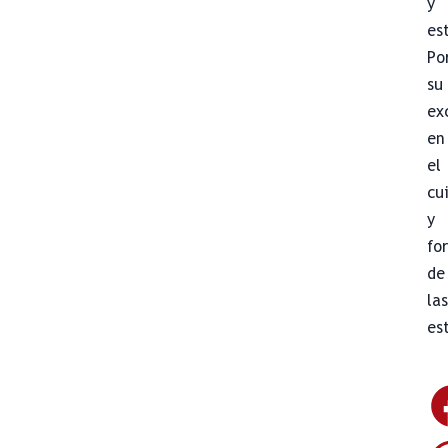
y
es
Po
su
ex
en
el
cu
y
fo
de
la
es