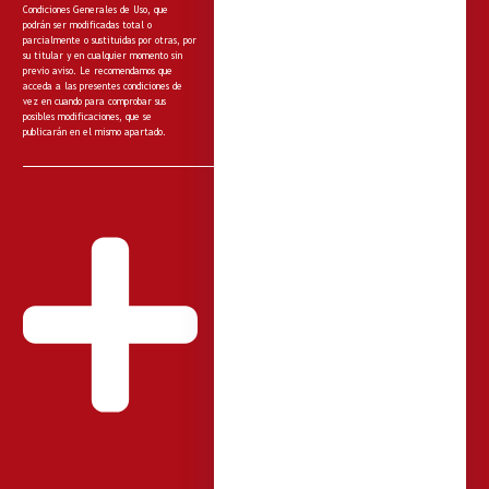
Condiciones Generales de Uso, que
podrán ser modificadas total o
parcialmente o sustituidas por otras, por
su titular y en cualquier momento sin
previo aviso. Le recomendamos que
acceda a las presentes condiciones de
vez en cuando para comprobar sus
posibles modificaciones, que se
publicarán en el mismo apartado.